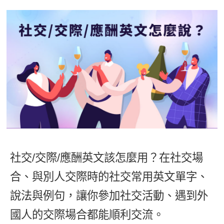
影音學英文
學員故事
IELTS 雅思課程
校園贊助
特色課程
自然發音
英文能力測驗
GEPT 全民英檢課程
學員讚出來
英文聽力養成
線上真人
主題課程
企業服務
TOEFL 托福課程
開口溜英文
活動花絮
英語俱樂部
更多
日語
Recruiting
旅遊英文
ECAM
韓語
一對一家教
基礎字彙
Let's Talk
西班牙語
企業訓練
情境閱讀
外語即時通
點讀筆教材
英文文法技巧
兒童美語
社交/交際/應酬英文該怎麼用？在社交場
數位學習教材
英文寫作
合、與別人交際時的社交常用英文單字、
Cengage TED Talks
說法與例句，讓你參加社交活動、遇到外
CNN聽力強化
國人的交際場合都能順利交流。