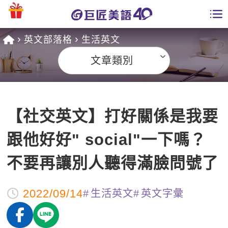
英文部落格
生活英文
學員專區
文章類別
課程總覽
日語課程總表
開課查詢
【社交英文】打好關係是我要
英文課程總表
全國分校
跟他好好" social"一下嗎？
英文會話
免費資源
不要再讓別人聽得滿臉問號了
商用英文
英文部落格
師資團隊
2022/09/14
生活英文
英文字彙
英文檢定
多益秒學堂
學習分享
能力養成
TOEIC 多益課程