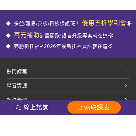
優惠五折學到會
多益/雅思/英檢/日檢保證班！
🤩
萬元補助
計畫開跑!語言升級專案就在這🤩
完勝新托福✔2026年最新托福資訊就在這💯
熱門課程
英文會話
學習資源
開口溜英文
英文部落格
數位學習
多益課程
開課查詢
線上諮詢
索取課表
巨匠美語數位學院
雅思課程
社群
學員專區
巨匠日語數位學院
全民英檢
就愛嗑英文吐司FB
Line 官方帳號
巨匠教育集團
粉絲團
Line官方
影音
Instagram
巨匠電腦數位學院
商用英文
就愛嗑英文吐司IG