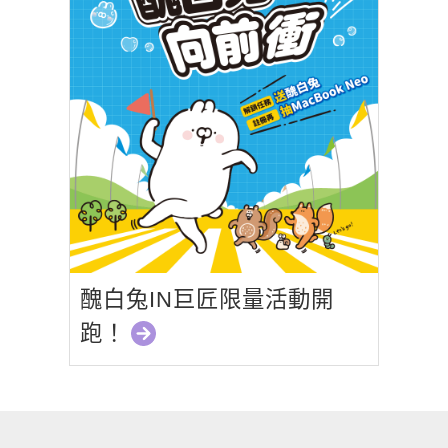
醜白兔IN巨匠限量活動開
跑！