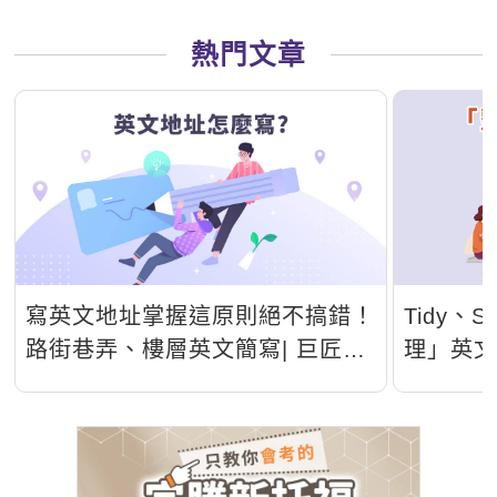
熱門文章
寫英文地址掌握這原則絕不搞錯！
Tidy、S
路街巷弄、樓層英文簡寫| 巨匠美
理」英
語