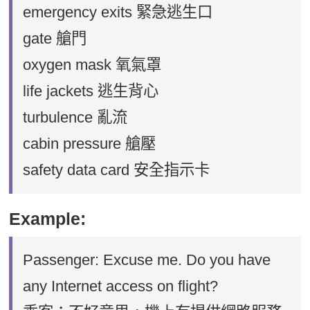
emergency exits 緊急逃生口
gate 艙門
oxygen mask 氧氣罩
life jackets 逃生背心
turbulence 亂流
cabin pressure 艙壓
safety data card 安全指示卡
Example:
Passenger: Excuse me. Do you have
any Internet access on flight?