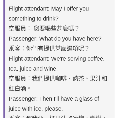
Flight attendant: May I offer you
something to drink?
空服員： 您要喝些甚麼嗎？
Passenger: What do you have here?
乘客：你們有提供甚麼選項呢？
Flight attendant: We're serving coffee,
tea, juice and wine.
空服員：我們提供咖啡、熱茶、果汁和
紅白酒。
Passenger: Then I'll have a glass of
juice with ice, please.