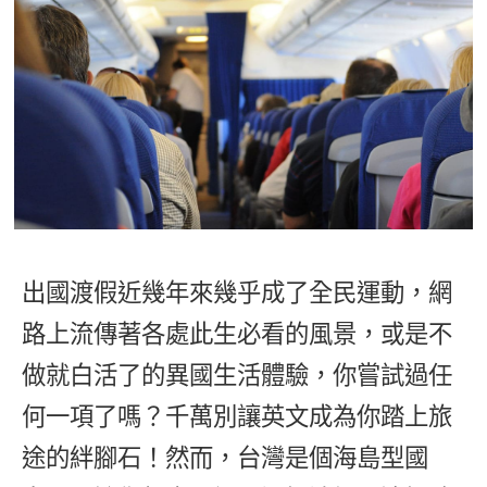
影音學英文
學員故事
IELTS 雅思課程
校園贊助
特色課程
自然發音
英文能力測驗
GEPT 全民英檢課程
學員讚出來
英文聽力養成
線上真人
主題課程
企業服務
TOEFL 托福課程
開口溜英文
活動花絮
英語俱樂部
更多
日語
Recruiting
旅遊英文
ECAM
韓語
一對一家教
基礎字彙
Let's Talk
西班牙語
企業訓練
情境閱讀
外語即時通
出國渡假近幾年來幾乎成了全民運動，網
點讀筆教材
英文文法技巧
路上流傳著各處此生必看的風景，或是不
兒童美語
數位學習教材
英文寫作
做就白活了的異國生活體驗，你嘗試過任
何一項了嗎？千萬別讓英文成為你踏上旅
Cengage TED Talks
途的絆腳石！然而，台灣是個海島型國
CNN聽力強化