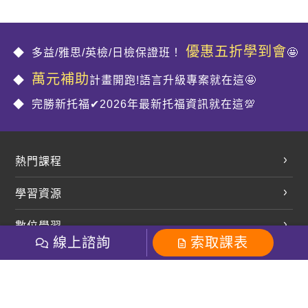
優惠五折學到會
多益/雅思/英檢/日檢保證班！
🤩
萬元補助
計畫開跑!語言升級專案就在這🤩
完勝新托福✔2026年最新托福資訊就在這💯
熱門課程
英文會話
學習資源
開口溜英文
英文部落格
數位學習
多益課程
開課查詢
線上諮詢
索取課表
巨匠美語數位學院
雅思課程
社群
學員專區
巨匠日語數位學院
全民英檢
就愛嗑英文吐司FB
Line 官方帳號
巨匠教育集團
粉絲團
Line官方
影音
Instagram
巨匠電腦數位學院
商用英文
就愛嗑英文吐司IG