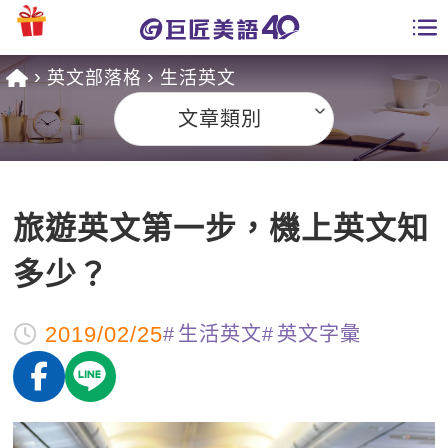
英文部落格
生活英文
學員專區
文章類別
課程總覽
日語課程總表
開課查詢
旅遊英文第一步，機上英文知
英文課程總表
全國分校
多少？
英文會話
免費資源
2019/02/25
生活英文
英文字彙
商用英文
英文部落格
師資團隊
英文檢定
多益秒學堂
學習分享
能力養成
TOEIC 多益課程