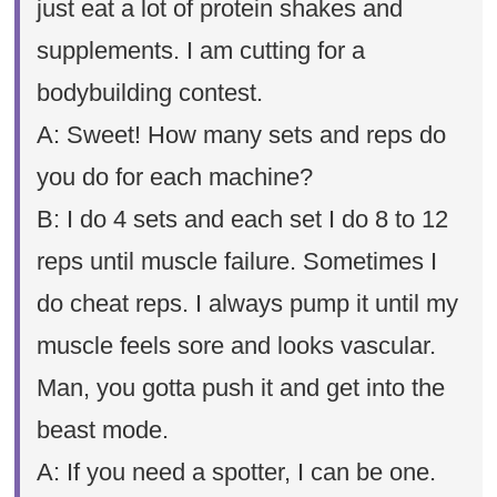
just eat a lot of protein shakes and
supplements. I am cutting for a
bodybuilding contest.
A: Sweet! How many sets and reps do
you do for each machine?
B: I do 4 sets and each set I do 8 to 12
reps until muscle failure. Sometimes I
do cheat reps. I always pump it until my
muscle feels sore and looks vascular.
Man, you gotta push it and get into the
beast mode.
A: If you need a spotter, I can be one.