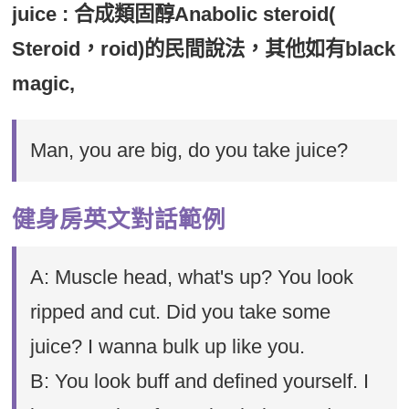
juice : 合成類固醇Anabolic steroid(
Steroid，roid)的民間說法，其他如有black
magic,
Man, you are big, do you take juice?
健身房英文對話範例
A: Muscle head, what's up? You look
ripped and cut. Did you take some
juice? I wanna bulk up like you.
B: You look buff and defined yourself. I