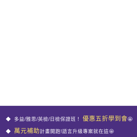
優惠五折學到會
多益/雅思/英檢/日檢保證班！
🤩
萬元補助
計畫開跑!語言升級專案就在這🤩