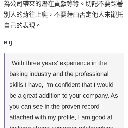
為公司帶來的潛在貢獻等等。切記不要踩著
別人的背往上爬，不要藉由否定他人來襯托
自己的表現。
e.g.
"With three years' experience in the
baking industry and the professional
skills I have, I'm confident that I would
be a great addition to your company. As
you can see in the proven record I
attached with my profile, I am good at