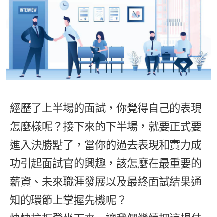
影音學英文
學員故事
IELTS 雅思課程
校園贊助
特色課程
自然發音
英文能力測驗
GEPT 全民英檢課程
學員讚出來
英文聽力養成
線上真人
主題課程
企業服務
TOEFL 托福課程
開口溜英文
活動花絮
英語俱樂部
更多
日語
Recruiting
旅遊英文
ECAM
韓語
一對一家教
基礎字彙
Let's Talk
經歷了上半場的面試，你覺得自己的表現
西班牙語
企業訓練
情境閱讀
怎麼樣呢？接下來的下半場，就要正式要
外語即時通
點讀筆教材
英文文法技巧
進入決勝點了，當你的過去表現和實力成
兒童美語
數位學習教材
功引起面試官的興趣，該怎麼在最重要的
英文寫作
薪資、未來職涯發展以及最終面試結果通
Cengage TED Talks
知的環節上掌握先機呢？
CNN聽力強化