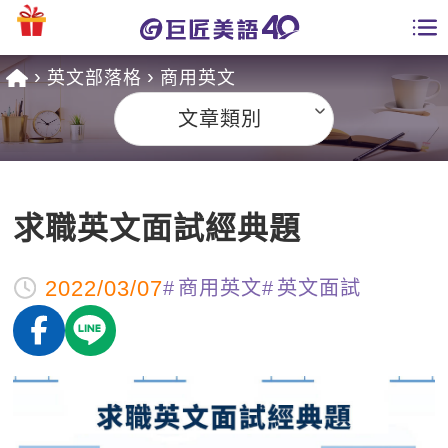
英文部落格
商用英文
學員專區
文章類別
課程總覽
日語課程總表
開課查詢
求職英文面試經典題
英文課程總表
全國分校
2022/03/07
英文會話
商用英文
英文面試
免費資源
商用英文
英文部落格
師資團隊
英文檢定
多益秒學堂
學習分享
能力養成
TOEIC 多益課程