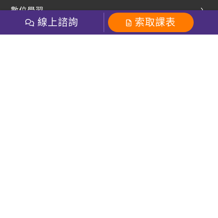
英文部落格
數位學習
多益課程
開課查詢
線上諮詢
索取課表
巨匠美語數位學院
雅思課程
社群
學員專區
巨匠日語數位學院
全民英檢
就愛嗑英文吐司FB
Line 官方帳號
巨匠教育集團
粉絲團
Line官方
影音
Instagram
巨匠電腦數位學院
商用英文
就愛嗑英文吐司IG
巨匠教育集團
其他
英文有益思FB
巨匠線上真人
關於我們
OneのJapan粉絲團
巨匠東大日語
人才招募
巨匠美語YouTube
i World JR
Recruiting
OneのJapan YouTube
窩課360
講師專區
周一至周五09：00-18：00
巨匠電腦
免付費客服專線：0800-231-381
防詐騙提醒
巨匠電腦直播教學
巨匠美語版權所有
線上體驗專區
2026 Gjun information Co., Ltd.All Rights Reserved
常見問題FAQ
客服信箱