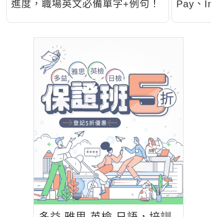
進度，職場英文必備單字+例句！
Pay、I
面試常