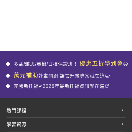
優惠五折學到會
多益/雅思/英檢/日檢保證班！
🤩
萬元補助
計畫開跑!語言升級專案就在這🤩
完勝新托福✔2026年最新托福資訊就在這💯
熱門課程
英文會話
學習資源
開口溜英文