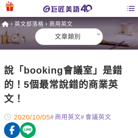
英文部落格
商用英文
學員專區
文章類別
課程總覽
日語課程總表
開課查詢
說「booking會議室」是錯
英文課程總表
全國分校
的！5個最常說錯的商業英
英文會話
免費資源
文！
商用英文
英文部落格
師資團隊
2020/10/05
商用英文
會議英文
英文檢定
多益秒學堂
學習分享
能力養成
TOEIC 多益課程