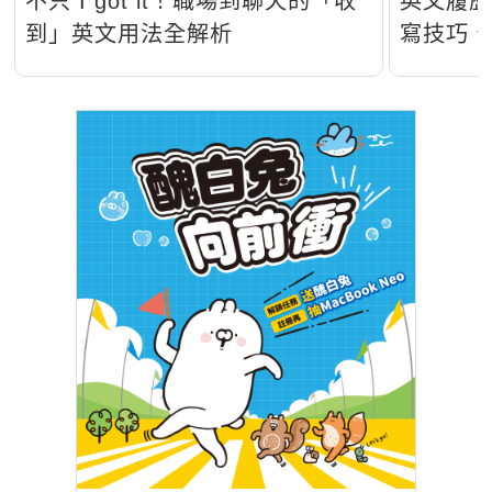
不只 I got it！職場到聊天的「收
英文履
到」英文用法全解析
寫技巧