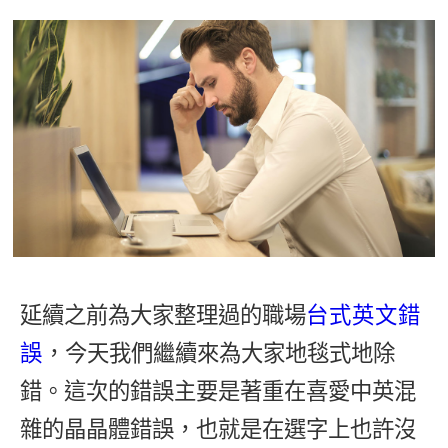
影音學英文
學員故事
IELTS 雅思課程
校園贊助
特色課程
自然發音
英文能力測驗
GEPT 全民英檢課程
學員讚出來
英文聽力養成
線上真人
主題課程
企業服務
TOEFL 托福課程
開口溜英文
活動花絮
英語俱樂部
更多
日語
Recruiting
旅遊英文
ECAM
韓語
一對一家教
基礎字彙
Let's Talk
西班牙語
企業訓練
情境閱讀
外語即時通
點讀筆教材
英文文法技巧
兒童美語
延續之前為大家整理過的職場
台式英文錯
數位學習教材
英文寫作
誤
，今天我們繼續來為大家地毯式地除
Cengage TED Talks
錯。這次的錯誤主要是著重在喜愛中英混
CNN聽力強化
雜的晶晶體錯誤，也就是在選字上也許沒