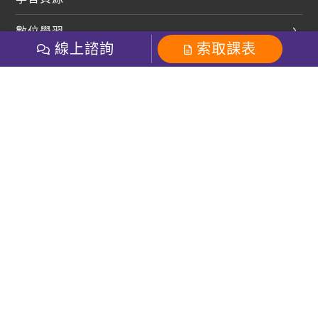
開口溜英文
英文部落格
數位學習
多益課程
開課查詢
線上諮詢
索取課表
巨匠美語數位學院
雅思課程
社群
學員專區
巨匠日語數位學院
全民英檢
就愛嗑英文吐司FB
Line 官方帳號
巨匠教育集團
粉絲團
Line官方
影音
Instagram
巨匠電腦數位學院
商用英文
就愛嗑英文吐司IG
巨匠教育集團
其他
英文有益思FB
巨匠線上真人
關於我們
OneのJapan粉絲團
巨匠東大日語
人才招募
巨匠美語YouTube
i World JR
Recruiting
OneのJapan YouTube
窩課360
講師專區
周一至周五09：00-18：00
巨匠電腦
免付費客服專線：0800-231-381
防詐騙提醒
巨匠電腦直播教學
巨匠美語版權所有
線上體驗專區
2026 Gjun information Co., Ltd.All Rights Reserved
常見問題FAQ