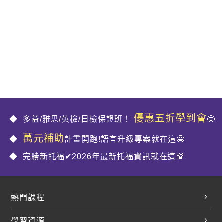
優惠五折學到會
多益/雅思/英檢/日檢保證班！
🤩
萬元補助
計畫開跑!語言升級專案就在這🤩
完勝新托福✔2026年最新托福資訊就在這💯
熱門課程
英文會話
學習資源