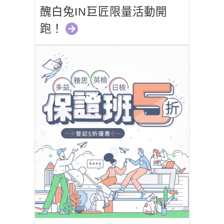
醜白兔IN巨匠限量活動開
跑！