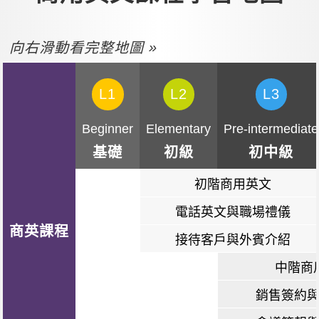
向右滑動看完整地圖 »
L1
L2
L3
Beginner
Elementary
Pre-intermediate
基礎
初級
初中級
初階商用英文
電話英文與職場禮儀
商英課程
接待客戶與外賓介紹
中階商
銷售簽約