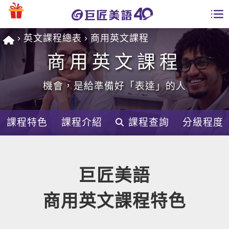
英文課程總表
商用英文課程
學員專區
商用英文課程
課程總覽
機會，是給準備好「表達」的人
日語課程總表
開課查詢
英文課程總表
課程特色
課程介紹
課程查詢
分級程度
全國分校
英文會話
免費資源
巨匠美語
商用英文
英文部落格
師資團隊
商用英文課程特色
英文檢定
多益秒學堂
學習分享
能力養成
TOEIC 多益課程