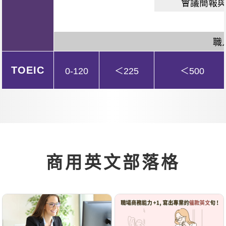
會議簡報
職
TOEIC
0-120
＜225
＜500
商用英文部落格