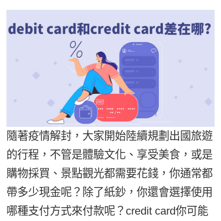
影音學英文
學員故事
IELTS 雅思課程
校園贊助
特色課程
自然發音
英文能力測驗
GEPT 全民英檢課程
學員讚出來
英文聽力養成
線上真人
主題課程
企業服務
TOEFL 托福課程
開口溜英文
活動花絮
英語俱樂部
更多
日語
Recruiting
旅遊英文
ECAM
韓語
一對一家教
基礎字彙
Let's Talk
西班牙語
企業訓練
情境閱讀
外語即時通
點讀筆教材
隨著疫情解封，大家開始陸續規劃出國旅遊
英文文法技巧
兒童美語
的行程，不管是體驗文化、享受美食，或是
數位學習教材
英文寫作
購物採買、景點觀光都需要花錢，你通常都
TED Talks
帶多少現金呢？除了紙鈔，你還會選擇使用
CNN聽力強化
哪種支付方式來付款呢？credit card你可能