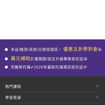
優惠五折學到會
多益/雅思/英檢/日檢保證班！
🤩
萬元補助
計畫開跑!語言升級專案就在這🤩
完勝新托福✔2026年最新托福資訊就在這💯
熱門課程
英文會話
學習資源
開口溜英文