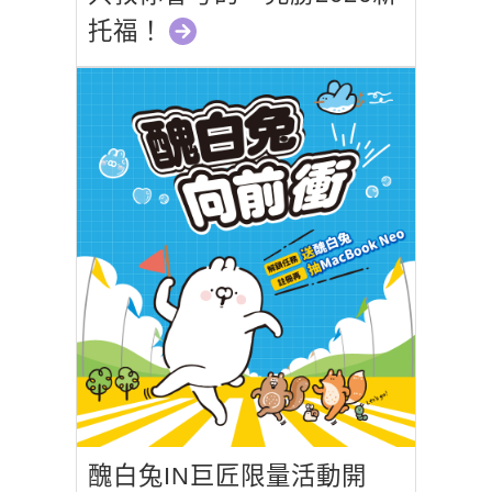
托福！
醜白兔IN巨匠限量活動開