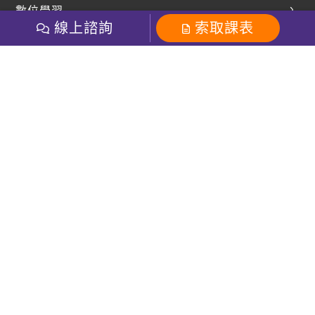
英文部落格
數位學習
多益課程
開課查詢
線上諮詢
索取課表
巨匠美語數位學院
雅思課程
社群
學員專區
巨匠日語數位學院
全民英檢
就愛嗑英文吐司FB
Line 官方帳號
巨匠教育集團
粉絲團
Line官方
影音
Instagram
巨匠電腦數位學院
商用英文
就愛嗑英文吐司IG
巨匠教育集團
其他
英文有益思FB
巨匠線上真人
關於我們
OneのJapan粉絲團
巨匠東大日語
人才招募
巨匠美語YouTube
i World JR
Recruiting
OneのJapan YouTube
窩課360
講師專區
周一至周五09：00-18：00
巨匠電腦
免付費客服專線：0800-231-381
防詐騙提醒
巨匠電腦直播教學
巨匠美語版權所有
線上體驗專區
2026 Gjun information Co., Ltd.All Rights Reserved
常見問題FAQ
客服信箱