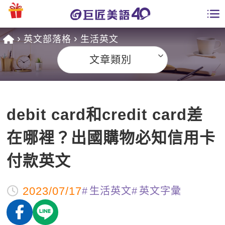
英文部落格
生活英文
學員專區
文章類別
課程總覽
日語課程總表
開課查詢
debit card和credit card差
英文課程總表
全國分校
在哪裡？出國購物必知信用卡
英文會話
免費資源
付款英文
商用英文
英文部落格
師資團隊
2023/07/17
生活英文
英文字彙
英文檢定
多益秒學堂
學習分享
能力養成
TOEIC 多益課程