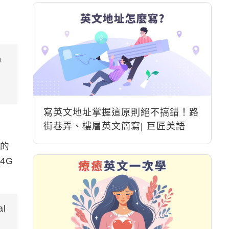
n
寫英文地址掌握這原則絕不搞錯！路
街巷弄、樓層英文簡寫| 巨匠美語
有的
4G
al