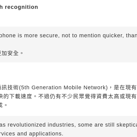
cognition
 phone is more secure, not to mention quicker, tha
更加安全。
h Generation Mobile Network)，是在現
快的下載速度。不過仍有不少民眾覺得資費太高或現有
成。
 revolutionized industries, some are still skeptic
ervices and applications.