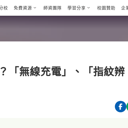
分校
免費資源
師資團隊
學習分享
校園贊助
企
英文部落格
多益秒學堂
學員故事
影音學英文
學員讚出來
英文能力
能力養成
 多益課程
自然發音
英文聽力養成
 雅思課程
開口溜英文
旅遊英文
全民英檢課程
基礎字彙
情境閱讀
E
 托福課程
英文文法技巧
英文寫作
L
？「無線充電」、「指紋辨
TED Talks
CNN聽力強化
新聞英文