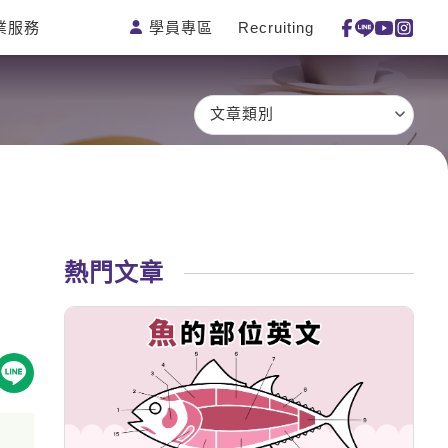
學員專區
Recruiting
業服務
測驗
活動花絮
特色課程
線上真人
更多
主題課程
日語
一對一家教
文章類別
英語俱樂部
韓語
企業訓練
CAM
西班牙語
點讀筆教材
et's Talk
外語即時通
數位學習教材
兒童美語
熱門文章