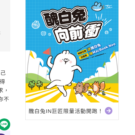
務
自己
使得
求，
你不
醜白兔IN巨匠限量活動開跑！