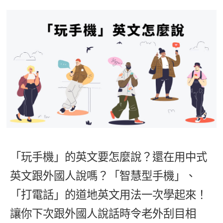
影音學英文
學員故事
IELTS 雅思課程
校園贊助
特色課程
自然發音
英文能力測驗
GEPT 全民英檢課程
學員讚出來
英文聽力養成
線上真人
主題課程
企業服務
TOEFL 托福課程
開口溜英文
活動花絮
英語俱樂部
更多
日語
Recruiting
旅遊英文
ECAM
韓語
一對一家教
基礎字彙
Let's Talk
西班牙語
企業訓練
情境閱讀
外語即時通
點讀筆教材
英文文法技巧
兒童美語
「玩手機」的英文要怎麼說？還在用中式
數位學習教材
英文寫作
英文跟外國人說嗎？「智慧型手機」、
Cengage TED Talks
「打電話」的道地英文用法一次學起來！
CNN聽力強化
讓你下次跟外國人說話時令老外刮目相