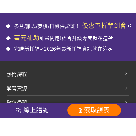
優惠五折學到會
多益/雅思/英檢/日檢保證班！
🤩
萬元補助
計畫開跑!語言升級專案就在這🤩
完勝新托福✔2026年最新托福資訊就在這💯
熱門課程
英文會話
學習資源
開口溜英文
英文部落格
數位學習
多益課程
開課查詢
線上諮詢
索取課表
巨匠美語數位學院
雅思課程
社群
學員專區
巨匠日語數位學院
全民英檢
就愛嗑英文吐司FB
Line 官方帳號
巨匠教育集團
粉絲團
Line官方
影音
Instagram
巨匠電腦數位學院