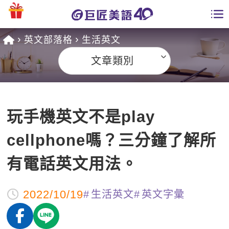
英文部落格
生活英文
學員專區
文章類別
課程總覽
日語課程總表
開課查詢
玩手機英文不是play
英文課程總表
全國分校
cellphone嗎？三分鐘了解所
英文會話
免費資源
有電話英文用法。
商用英文
英文部落格
師資團隊
2022/10/19
生活英文
英文字彙
英文檢定
多益秒學堂
學習分享
能力養成
TOEIC 多益課程