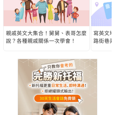
親戚英文大集合！舅舅、表哥怎麼
寫英文
說？各種親戚關係一次學會！
路街巷弄
語