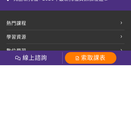
熱門課程
英文會話
學習資源
開口溜英文
英文部落格
數位學習
多益課程
開課查詢
線上諮詢
索取課表
巨匠美語數位學院
雅思課程
社群
學員專區
巨匠日語數位學院
全民英檢
就愛嗑英文吐司FB
Line 官方帳號
巨匠教育集團
粉絲團
Line官方
影音
Instagram
巨匠電腦數位學院
商用英文
就愛嗑英文吐司IG
巨匠教育集團
其他
英文有益思FB
巨匠線上真人
關於我們
OneのJapan粉絲團
巨匠東大日語
人才招募
巨匠美語YouTube
i World JR
Recruiting
OneのJapan YouTube
窩課360