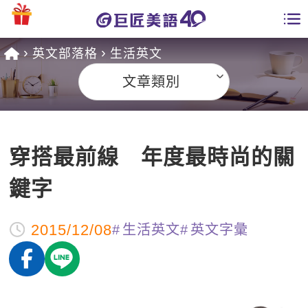
英文部落格
生活英文
學員專區
文章類別
課程總覽
日語課程總表
開課查詢
穿搭最前線 年度最時尚的關
英文課程總表
全國分校
鍵字
英文會話
免費資源
2015/12/08
生活英文
英文字彙
商用英文
英文部落格
師資團隊
英文檢定
多益秒學堂
學習分享
能力養成
TOEIC 多益課程