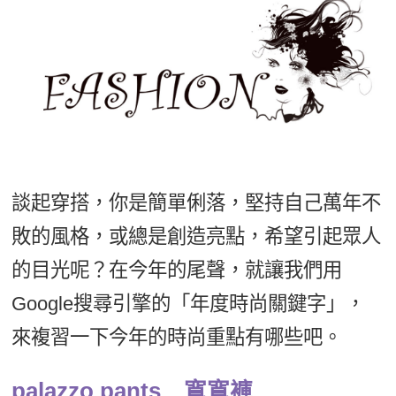
影音學英文
學員故事
IELTS 雅思課程
校園贊助
特色課程
自然發音
英文能力測驗
GEPT 全民英檢課程
學員讚出來
英文聽力養成
線上真人
主題課程
企業服務
TOEFL 托福課程
開口溜英文
活動花絮
英語俱樂部
更多
日語
Recruiting
旅遊英文
ECAM
韓語
一對一家教
基礎字彙
Let's Talk
西班牙語
談起穿搭，你是簡單俐落，堅持自己萬年不
企業訓練
情境閱讀
外語即時通
敗的風格，或總是創造亮點，希望引起眾人
點讀筆教材
英文文法技巧
的目光呢？在今年的尾聲，就讓我們用
兒童美語
數位學習教材
英文寫作
Google搜尋引擎的「年度時尚關鍵字」，
來複習一下今年的時尚重點有哪些吧。
Cengage TED Talks
CNN聽力強化
palazzo pants 寬寬褲