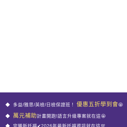
優惠五折學到會
多益/雅思/英檢/日檢保證班！
🤩
萬元補助
計畫開跑!語言升級專案就在這🤩
完勝新托福✔2026年最新托福資訊就在這💯