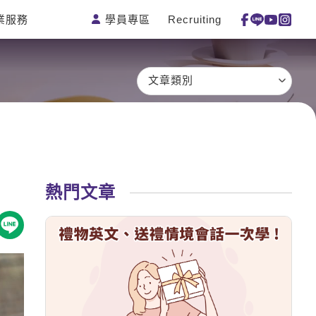
學員專區
Recruiting
業服務
測驗
活動花絮
特色課程
線上真人
更多
主題課程
日語
一對一家教
文章類別
英語俱樂部
韓語
企業訓練
CAM
西班牙語
點讀筆教材
et's Talk
外語即時通
數位學習教材
兒童美語
熱門文章