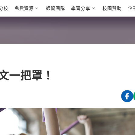
分校
免費資源
師資團隊
學習分享
校園贊助
企
英文部落格
多益秒學堂
學員故事
影音學英文
學員讚出來
英文能力
能力養成
 多益課程
自然發音
英文聽力養成
 雅思課程
開口溜英文
旅遊英文
全民英檢課程
基礎字彙
情境閱讀
E
 托福課程
英文文法技巧
英文寫作
L
文一把罩！
TED Talks
CNN聽力強化
新聞英文