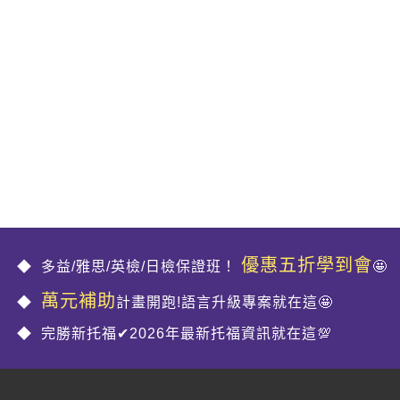
優惠五折學到會
多益/雅思/英檢/日檢保證班！
🤩
萬元補助
計畫開跑!語言升級專案就在這🤩
完勝新托福✔2026年最新托福資訊就在這💯