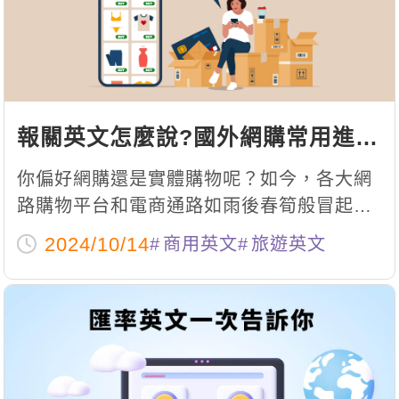
影音學英文
學員故事
IELTS 雅思課程
校園贊助
特色課程
自然發音
英文能力測驗
GEPT 全民英檢課程
學員讚出來
英文聽力養成
線上真人
主題課程
企業服務
TOEFL 托福課程
開口溜英文
活動花絮
英語俱樂部
更多
日語
Recruiting
報關英文怎麼說?國外網購常用進出
旅遊英文
ECAM
韓語
一對一家教
口英文用語!
你偏好網購還是實體購物呢？如今，各大網
基礎字彙
Let's Talk
西班牙語
企業訓練
路購物平台和電商通路如雨後春筍般冒起，
情境閱讀
運送速度、取貨便利性，以及售後服務也日
外語即時通
點讀筆教材
2024/10/14
商用英文
旅遊英文
趨完善，讓網購變得毫無國界限制。現在，
英文文法技巧
兒童美語
數位學習教材
連海外商品都能透過幾個簡單的點擊，直接
英文寫作
送到家中，簡直方便至極！
TED Talks
CNN聽力強化