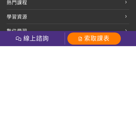
熱門課程
英文會話
學習資源
開口溜英文
英文部落格
數位學習
多益課程
開課查詢
線上諮詢
索取課表
巨匠美語數位學院
雅思課程
社群
學員專區
巨匠日語數位學院
全民英檢
就愛嗑英文吐司FB
Line 官方帳號
巨匠教育集團
粉絲團
Line官方
影音
Instagram
巨匠電腦數位學院
商用英文
就愛嗑英文吐司IG
巨匠教育集團
其他
英文有益思FB
巨匠線上真人
關於我們
OneのJapan粉絲團
巨匠東大日語
人才招募
巨匠美語YouTube
i World JR
Recruiting
OneのJapan YouTube
窩課360
講師專區
周一至周五09：00-18：00
巨匠電腦
免付費客服專線：0800-231-381
防詐騙提醒
巨匠電腦直播教學