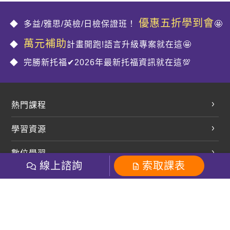
優惠五折學到會
多益/雅思/英檢/日檢保證班！
🤩
萬元補助
計畫開跑!語言升級專案就在這🤩
完勝新托福✔2026年最新托福資訊就在這💯
熱門課程
英文會話
學習資源
開口溜英文
英文部落格
數位學習
多益課程
開課查詢
線上諮詢
索取課表
巨匠美語數位學院
雅思課程
社群
學員專區
巨匠日語數位學院
全民英檢
就愛嗑英文吐司FB
Line 官方帳號
巨匠教育集團
粉絲團
Line官方
影音
Instagram
巨匠電腦數位學院
商用英文
就愛嗑英文吐司IG
巨匠教育集團
其他