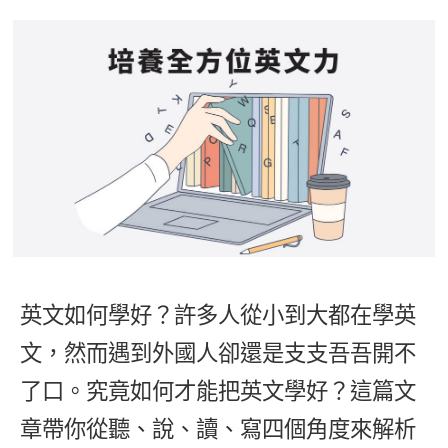
影音學英文
學員故事
IELTS 雅思課程
校園贊助
特色課程
自然發音
英文能力測驗
GEPT 全民英檢課程
學員讚出來
英文聽力養成
線上真人
主題課程
企業服務
TOEFL 托福課程
開口溜英文
活動花絮
英語俱樂部
更多
日語
Recruiting
旅遊英文
ECAM
韓語
一對一家教
基礎字彙
Let's Talk
西班牙語
企業訓練
情境閱讀
外語即時通
點讀筆教材
英文文法技巧
兒童美語
英文如何學好？許多人從小到大都在學英
數位學習教材
英文寫作
文，然而遇到外國人卻還是支支吾吾開不
TED Talks
了口。究竟如何才能把英文學好？這篇文
CNN聽力強化
章帶你從聽、說、讀、寫四個角度來解析