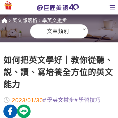
英文部落格
學英文撇步
學員專區
文章類別
課程總覽
日語課程總表
開課查詢
如何把英文學好｜教你從聽、
英文課程總表
全國分校
説、讀、寫培養全方位的英文
英文會話
免費資源
能力
商用英文
英文部落格
師資團隊
2023/01/30
學英文撇步
學習技巧
英文檢定
多益秒學堂
學習分享
能力養成
TOEIC 多益課程