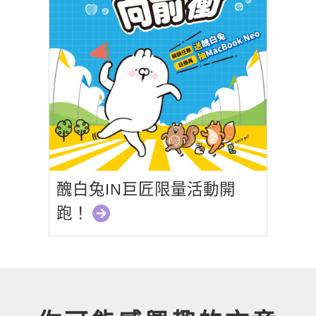
醜白兔IN巨匠限量活動開
跑！