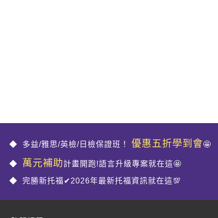
優惠五折學到會
多益/雅思/英檢/日檢保證班！
🤩
萬元補助
計畫開跑!語言升級專案就在這🤩
完勝新托福✔2026年最新托福資訊就在這💯