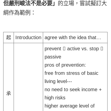
但嚴刑峻法不是必要」
的立場，嘗試擬訂大
綱作為範例：
起
Introduction
agree with the idea that…
prevent
active vs. stop
passive
pros of prevention:
free from stress of basic
living level---
no need to seek income +
承
high risks
higher average level of