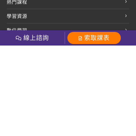
熱門課程
英文會話
學習資源
開口溜英文
英文部落格
數位學習
多益課程
開課查詢
線上諮詢
索取課表
巨匠美語數位學院
雅思課程
社群
學員專區
巨匠日語數位學院
全民英檢
就愛嗑英文吐司FB
Line 官方帳號
巨匠教育集團
粉絲團
Line官方
影音
Instagram
巨匠電腦數位學院
商用英文
就愛嗑英文吐司IG
巨匠教育集團
其他
英文有益思FB
巨匠線上真人
關於我們
OneのJapan粉絲團
巨匠東大日語
人才招募
巨匠美語YouTube
i World JR
Recruiting
OneのJapan YouTube
窩課360
講師專區
周一至周五09：00-18：00
巨匠電腦
免付費客服專線：0800-231-381
防詐騙提醒
巨匠電腦直播教學
巨匠美語版權所有