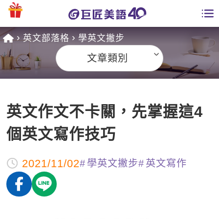
英文部落格
學英文撇步
學員專區
文章類別
課程總覽
日語課程總表
開課查詢
英文作文不卡關，先掌握這4
英文課程總表
全國分校
個英文寫作技巧
英文會話
免費資源
2021/11/02
學英文撇步
英文寫作
商用英文
英文部落格
師資團隊
英文檢定
多益秒學堂
學習分享
能力養成
TOEIC 多益課程