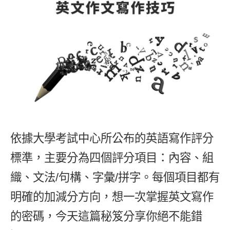
影音學英文
學員故事
IELTS 雅思課程
校園贊助
特色課程
自然發音
英文能力測驗
GEPT 全民英檢課程
學員讚出來
英文聽力養成
線上真人
主題課程
企業服務
TOEFL 托福課程
開口溜英文
活動花絮
英語俱樂部
更多
日語
Recruiting
旅遊英文
ECAM
韓語
一對一家教
基礎字彙
Let's Talk
西班牙語
企業訓練
情境閱讀
外語即時通
依據大學考試中心所公布的英語寫作評分
點讀筆教材
英文文法技巧
標準，主要分為四個評分項目：內容、組
兒童美語
數位學習教材
英文寫作
織、文法/句構、字彙/拼字。每個項目都有
明確的加減分方向，想一次掌握英文寫作
Cengage TED Talks
的密碼，今天這篇秘笈分享你絕不能錯
CNN聽力強化