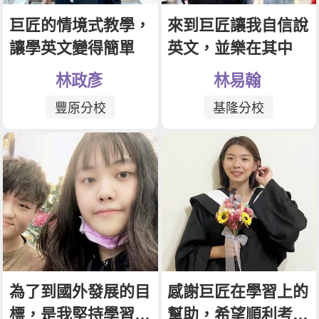
影音學英文
學員故事
IELTS 雅思課程
巨匠的情境式教學，
來到巨匠讓我自信說
校園贊助
特色課程
自然發音
英文能力測驗
讓學英文變得簡單
英文，並樂在其中
GEPT 全民英檢課程
學員讚出來
英文聽力養成
線上真人
主題課程
企業服務
林政彥
林易翰
TOEFL 托福課程
開口溜英文
活動花絮
英語俱樂部
更多
日語
Recruiting
豐原分校
基隆分校
旅遊英文
ECAM
韓語
一對一家教
基礎字彙
Let's Talk
西班牙語
企業訓練
情境閱讀
外語即時通
點讀筆教材
英文文法技巧
兒童美語
數位學習教材
英文寫作
Cengage TED Talks
為了到國外發展的目
感謝巨匠在學習上的
CNN聽力強化
標，是我堅持學習英
幫助，希望順利考上