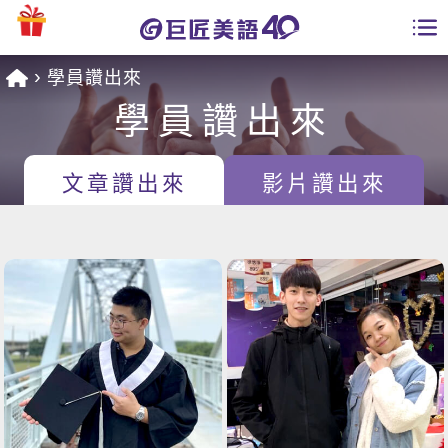
學員讚出來
學員專區
學員讚出來
課程總覽
文章讚出來
影片讚出來
日語課程總表
開課查詢
英文課程總表
全國分校
英文會話
免費資源
商用英文
英文部落格
師資團隊
英文檢定
多益秒學堂
學習分享
能力養成
TOEIC 多益課程