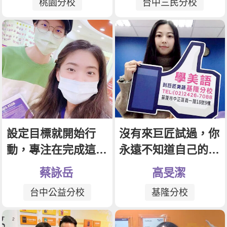
桃園分校
台中三民分校
設定目標就開始行
沒有來巨匠試過，你
動，專注在完成這件
永遠不知道自己的潛
事上
力在哪裡
蔡詠岳
高旻潔
台中公益分校
基隆分校