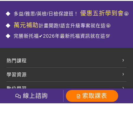
優惠五折學到會
多益/雅思/英檢/日檢保證班！
🤩
萬元補助
計畫開跑!語言升級專案就在這🤩
完勝新托福✔2026年最新托福資訊就在這💯
熱門課程
英文會話
學習資源
開口溜英文
英文部落格
數位學習
多益課程
開課查詢
線上諮詢
索取課表
巨匠美語數位學院
雅思課程
社群
學員專區
巨匠日語數位學院
全民英檢
就愛嗑英文吐司FB
Line 官方帳號
巨匠教育集團
粉絲團
Line官方
影音
Instagram
巨匠電腦數位學院
商用英文
就愛嗑英文吐司IG
巨匠教育集團
其他