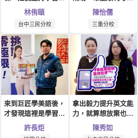
新聞英文
文的動力
地勤
林侑頤
陳怡儒
台中三民分校
三重分校
來到巨匠學美語後，
拿出毅力提升英文能
才發現這裡是學習的
力，就算想放棄也要
樂土
努力克服
許長炬
陳秀如