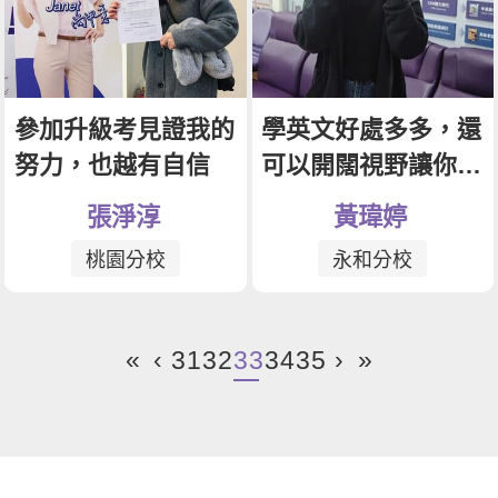
參加升級考見證我的
學英文好處多多，還
努力，也越有自信
可以開闊視野讓你出
走海外
張淨淳
黃瑋婷
桃園分校
永和分校
«
‹
31
32
33
34
35
›
»