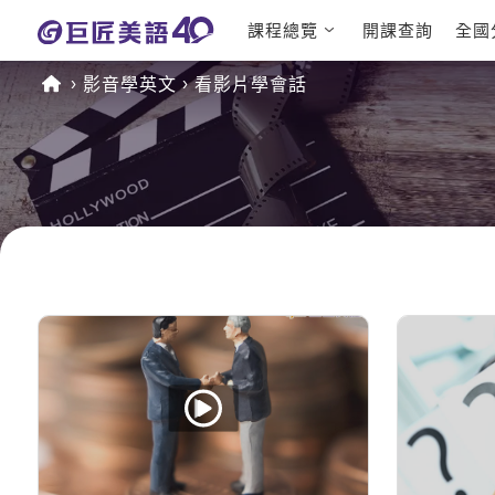
課程總覽
開課查詢
全國
日語課程總
英文檢定
影音學英文
看影片學會話
表
TOEIC 
英文課程總
IELTS 
表
GEPT 
英文會話
程
商用英文
TOEFL 