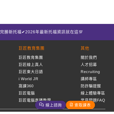
完勝新托福✔2026年最新托福資訊就在這💯
巨匠教育集團
其他
巨匠教育集團
關於我們
巨匠線上真人
人才招募
巨匠東大日語
Recruiting
i World JR
講師專區
窩課360
防詐騙提醒
巨匠電腦
線上體驗專區
巨匠電腦直播教學
常見問題FAQ
線上諮詢
索取課表