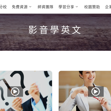
分校
免費資源
師資團隊
學習分享
校園贊助
企
英文部落格
多益秒學堂
學員故事
影音學英文
學員讚出來
英文能力
能力養成
多益課程
自然發音
英文聽力養成
影音學英文
雅思課程
開口溜英文
旅遊英文
全民英檢課
基礎字彙
情境閱讀
英文文法技巧
英文寫作
托福課程
Cengage TED
CNN聽力強化
Talks
新聞英文