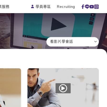
學員專區
Recruiting
業服務
測驗
活動花絮
特色課程
線上真人
更多
主題課程
日語
一對一家教
英語俱樂
韓語
企業訓練
部
西班牙語
點讀筆教材
看影片學會話
ECAM
外語即時
數位學習教
Let's Talk
通
材
兒童美語