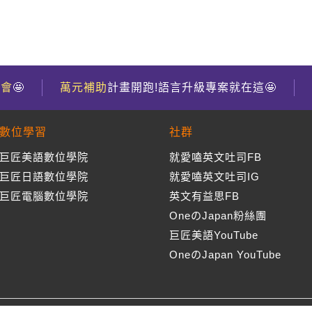
到會
🤩
萬元補助
計畫開跑!語言升級專案就在這🤩
數位學習
社群
巨匠美語數位學院
就愛嗑英文吐司FB
巨匠日語數位學院
就愛嗑英文吐司IG
巨匠電腦數位學院
英文有益思FB
OneのJapan粉絲團
巨匠美語YouTube
OneのJapan YouTube