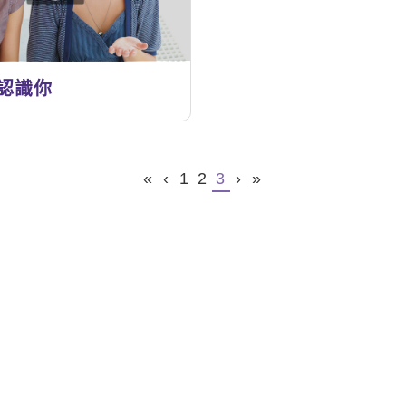
認識你
«
‹
1
2
3
›
»