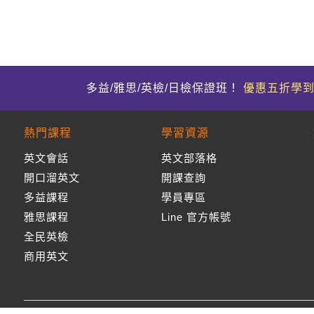
多益/雅思/英檢/日檢保證班！
優惠五折學
熱門課程
學習資源
英文會話
英文部落格
開口溜英文
開課查詢
多益課程
學員專區
雅思課程
Line 官方帳號
全民英檢
商用英文