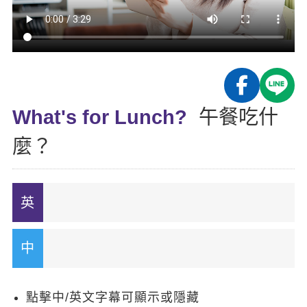
影音學英文
學員故事
IELTS 雅思課程
校園贊助
特色課程
自然發音
英文能力測驗
GEPT 全民英檢課程
學員讚出來
英文聽力養成
線上真人
主題課程
企業服務
TOEFL 托福課程
開口溜英文
活動花絮
英語俱樂部
更多
日語
Recruiting
What's for Lunch?
午餐吃什
旅遊英文
ECAM
韓語
一對一家教
麼？
基礎字彙
Let's Talk
西班牙語
企業訓練
情境閱讀
外語即時通
點讀筆教材
英文文法技巧
兒童美語
數位學習教材
英文寫作
Cengage TED Talks
CNN聽力強化
點擊中/英文字幕可顯示或隱藏