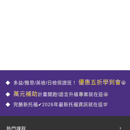
優惠五折學到會
多益/雅思/英檢/日檢保證班！
🤩
萬元補助
計畫開跑!語言升級專案就在這🤩
完勝新托福✔2026年最新托福資訊就在這💯
熱門課程