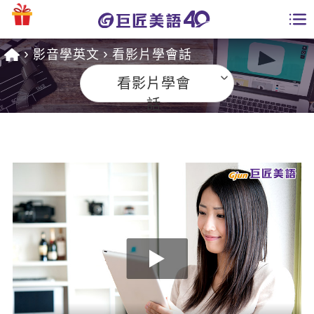
影音學英文
看影片學會話
學員專區
看影片學會
課程總覽
話
日語課程總表
開課查詢
英文課程總表
全國分校
英文會話
免費資源
商用英文
英文部落格
師資團隊
英文檢定
多益秒學堂
學習分享
能力養成
TOEIC 多益課程