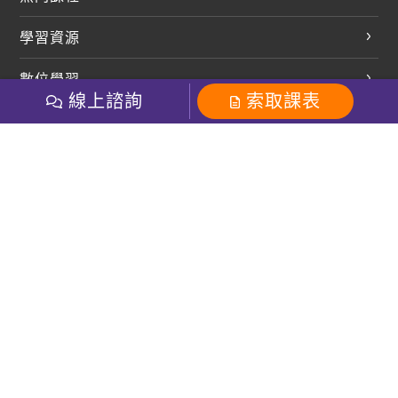
英文會話
學習資源
開口溜英文
英文部落格
數位學習
多益課程
開課查詢
線上諮詢
索取課表
巨匠美語數位學院
雅思課程
社群
學員專區
巨匠日語數位學院
全民英檢
就愛嗑英文吐司FB
Line 官方帳號
巨匠教育集團
粉絲團
Line官方
影音
Instagram
巨匠電腦數位學院
商用英文
就愛嗑英文吐司IG
巨匠教育集團
其他
英文有益思FB
巨匠線上真人
關於我們
OneのJapan粉絲團
巨匠東大日語
人才招募
巨匠美語YouTube
i World JR
Recruiting
OneのJapan YouTube
窩課360
講師專區
周一至周五09：00-18：00
巨匠電腦
免付費客服專線：0800-231-381
防詐騙提醒
巨匠電腦直播教學
巨匠美語版權所有
線上體驗專區