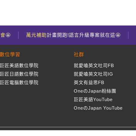
到會
🤩
萬元補助
計畫開跑!語言升級專案就在這🤩
數位學習
社群
巨匠美語數位學院
就愛嗑英文吐司FB
巨匠日語數位學院
就愛嗑英文吐司IG
巨匠電腦數位學院
英文有益思FB
OneのJapan粉絲團
巨匠美語YouTube
OneのJapan YouTube