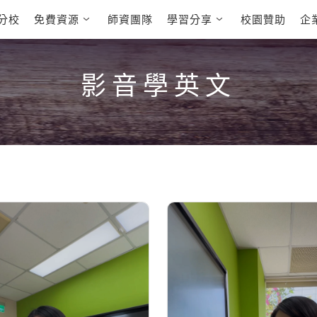
分校
免費資源
師資團隊
學習分享
校園贊助
企
英文部落格
多益秒學堂
學員故事
影音學英文
學員讚出來
英文能力
能力養成
多益課程
自然發音
英文聽力養成
影音學英文
雅思課程
開口溜英文
旅遊英文
全民英檢課
基礎字彙
情境閱讀
英文文法技巧
英文寫作
托福課程
Cengage TED
CNN聽力強化
Talks
新聞英文