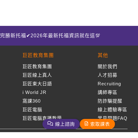
完勝新托福✔2026年最新托福資訊就在這💯
巨匠教育集團
其他
巨匠教育集團
關於我們
巨匠線上真人
人才招募
巨匠東大日語
Recruiting
i World JR
講師專區
窩課360
防詐騙提醒
巨匠電腦
線上體驗專區
巨匠電腦直播教學
常見問題FAQ
線上諮詢
索取課表