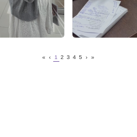
«
‹
1
2
3
4
5
›
»