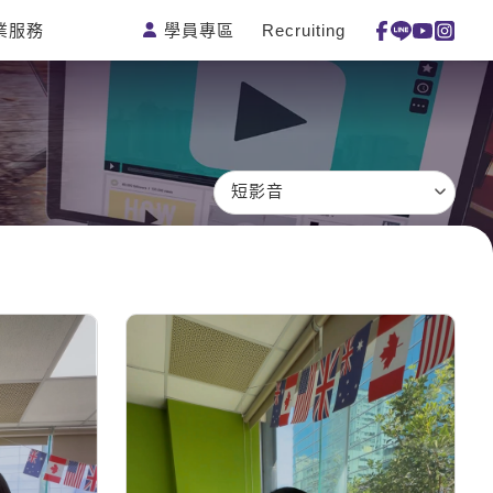
學員專區
Recruiting
業服務
測驗
活動花絮
特色課程
線上真人
更多
主題課程
日語
一對一家教
英語俱樂
韓語
企業訓練
部
西班牙語
點讀筆教材
短影音
ECAM
外語即時
數位學習教
Let's Talk
通
材
兒童美語