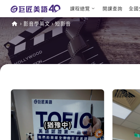
課程總覽
開課查詢
全國
日語課程總
英文檢定
影音學英文
短影音
表
TOEIC 
英文課程總
IELTS 
表
GEPT 
英文會話
程
商用英文
TOEFL 