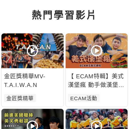
熱門學習影片
金匠獎精華MV-
【 ECAM特輯】美式
T.A.I.W.A.N
漢堡瘋 動手做漢堡學
英文，好吃好玩到爆
金匠獎精華
ECAM活動
表🍔