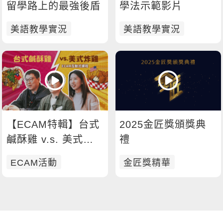
留學路上的最強後盾
學法示範影片
新聞英文
美語教學實況
美語教學實況
【ECAM特輯】台式
2025金匠獎頒獎典
鹹酥雞 v.s. 美式炸
禮
雞 今天你想吃哪一
ECAM活動
金匠獎精華
道呢？🍗