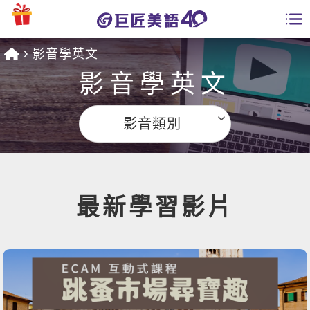
影音學英文
學員專區
影音學英文
課程總覽
影音類別
日語課程總表
開課查詢
英文課程總表
全國分校
英文會話
最新學習影片
免費資源
商用英文
英文部落格
師資團隊
英文檢定
多益秒學堂
學習分享
能力養成
TOEIC 多益課程