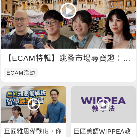
影音學英文
學員故事
IELTS 雅思課程
校園贊助
特色課程
自然發音
英文能力測驗
GEPT 全民英檢課程
學員讚出來
英文聽力養成
線上真人
主題課程
企業服務
TOEFL 托福課程
開口溜英文
活動花絮
英語俱樂部
更多
日語
Recruiting
旅遊英文
ECAM
韓語
一對一家教
【ECAM特輯】跳蚤市場尋寶趣：找
基礎字彙
Let's Talk
西班牙語
尋屬於你的寶物吧！
企業訓練
ECAM活動
情境閱讀
外語即時通
點讀筆教材
英文文法技巧
兒童美語
數位學習教材
英文寫作
TED Talks
CNN聽力強化
巨匠雅思備戰班，你
巨匠美語WIPPEA教