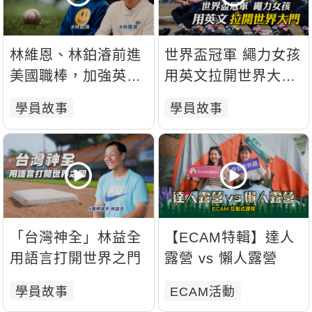
林維恩、林鉑濬前進
世界盃冠軍 繩力女孩
美國職棒，加強英語
用英文拉開世界大門-
力為夢想助攻
景美臺師大拔河隊
學員故事
學員故事
「台灣神全」林益全
【ECAM特輯】達人
用語言打開世界之門
露營 vs 懶人露營
學員故事
ECAM活動