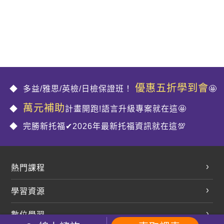
優惠五折學到會
多益/雅思/英檢/日檢保證班！
🤩
萬元補助
計畫開跑!語言升級專案就在這🤩
完勝新托福✔2026年最新托福資訊就在這💯
熱門課程
英文會話
學習資源
開口溜英文
英文部落格
數位學習
多益課程