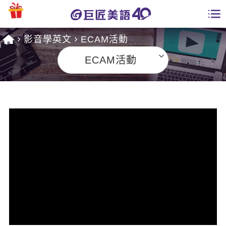
影音學英文
ECAM活動
學員專區
ECAM活動
課程總覽
日語課程總表
開課查詢
英文課程總表
全國分校
英文會話
免費資源
商用英文
英文部落格
師資團隊
英文檢定
多益秒學堂
學習分享
能力養成
TOEIC 多益課程