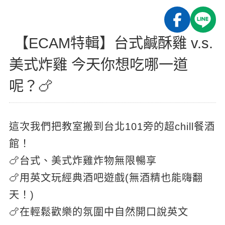
影音學英文
學員故事
IELTS 雅思課程
校園贊助
特色課程
自然發音
英文能力測驗
GEPT 全民英檢課程
學員讚出來
【ECAM特輯】台式鹹酥雞 v.s.
英文聽力養成
線上真人
主題課程
企業服務
TOEFL 托福課程
美式炸雞 今天你想吃哪一道
開口溜英文
活動花絮
英語俱樂部
更多
日語
Recruiting
呢？🍗
旅遊英文
ECAM
韓語
一對一家教
基礎字彙
Let's Talk
西班牙語
企業訓練
這次我們把教室搬到台北101旁的超chill餐酒
情境閱讀
外語即時通
點讀筆教材
館！
英文文法技巧
兒童美語
數位學習教材
🍗台式、美式炸雞炸物無限暢享
英文寫作
🍗用英文玩經典酒吧遊戲(無酒精也能嗨翻
TED Talks
天！)
🍗在輕鬆歡樂的氛圍中自然開口說英文
CNN聽力強化