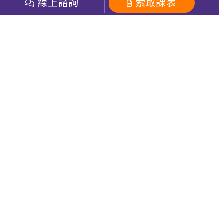
開課查詢
線上諮詢
索取課表
巨匠美語數位學院
雅思課程
社群
學員專區
巨匠日語數位學院
全民英檢
就愛嗑英文吐司FB
Line 官方帳號
巨匠教育集團
粉絲團
Line官方
影音
Instagram
巨匠電腦數位學院
商用英文
就愛嗑英文吐司IG
巨匠教育集團
其他
英文有益思FB
巨匠線上真人
關於我們
OneのJapan粉絲團
巨匠東大日語
人才招募
巨匠美語YouTube
i World JR
Recruiting
OneのJapan YouTube
窩課360
講師專區
周一至周五09：00-18：00
巨匠電腦
免付費客服專線：0800-231-381
防詐騙提醒
巨匠電腦直播教學
巨匠美語版權所有
線上體驗專區
2026 Gjun information Co., Ltd.All Rights Reserved
常見問題FAQ
客服信箱