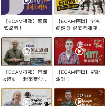
【ECAM特輯】驚悚
【ECAM特輯】全民
萬聖節！
瘋健身 跟著老師健康
動次動!!
【ECAM特輯】串流
【ECAM特輯】聖誕
&追劇 一起來當沙發
派對！
馬鈴薯吧~