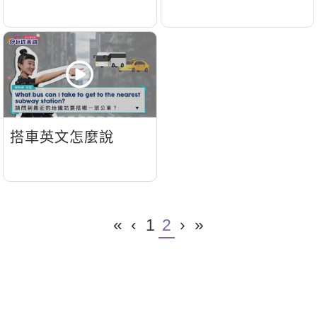
影音學英文
學員故事
IELTS 雅思課程
校園贊助
特色課程
自然發音
英文能力測驗
GEPT 全民英檢課程
學員讚出來
英文聽力養成
線上真人
主題課程
企業服務
TOEFL 托福課程
開口溜英文
活動花絮
英語俱樂部
更多
日語
Recruiting
旅遊英文
ECAM
韓語
一對一家教
搭車英文怎麼說
基礎字彙
Let's Talk
西班牙語
企業訓練
情境閱讀
外語即時通
點讀筆教材
英文文法技巧
兒童美語
數位學習教材
«
‹
1
2
›
»
英文寫作
TED Talks
CNN聽力強化