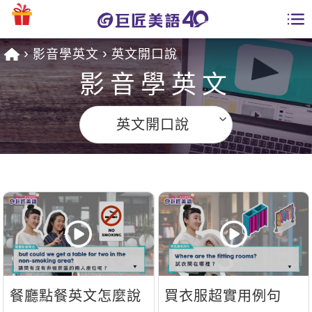
影音學英文
英文開口說
學員專區
影音學英文
課程總覽
英文開口說
日語課程總表
開課查詢
英文課程總表
全國分校
英文會話
免費資源
商用英文
英文部落格
師資團隊
英文檢定
多益秒學堂
餐廳點餐英文怎麼說
買衣服超實用例句
學習分享
能力養成
TOEIC 多益課程