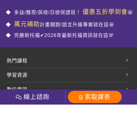
優惠五折學到會
多益/雅思/英檢/日檢保證班！
🤩
萬元補助
計畫開跑!語言升級專案就在這🤩
完勝新托福✔2026年最新托福資訊就在這💯
熱門課程
英文會話
學習資源
開口溜英文
英文部落格
數位學習
多益課程
開課查詢
線上諮詢
索取課表
巨匠美語數位學院
雅思課程
社群
學員專區
巨匠日語數位學院
全民英檢
就愛嗑英文吐司FB
Line 官方帳號
巨匠教育集團
粉絲團
Line官方
影音
Instagram
巨匠電腦數位學院
商用英文
就愛嗑英文吐司IG
巨匠教育集團
其他
英文有益思FB