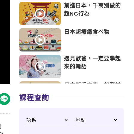
前進日本，千萬別做的
超NG行為
日本超療癒食べ物
遇見歐爸，一定要學起
來的韓語
日本新手攻略，起飛前
該注意的事
課程查詢
前進俄國，童話般的神
祕國度
理