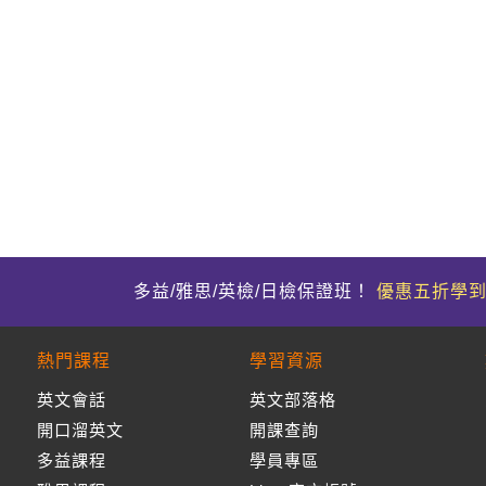
多益/雅思/英檢/日檢保證班！
優惠五折學
熱門課程
學習資源
英文會話
英文部落格
開口溜英文
開課查詢
多益課程
學員專區