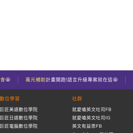
到會
🤩
萬元補助
計畫開跑!語言升級專案就在這🤩
數位學習
社群
巨匠美語數位學院
就愛嗑英文吐司FB
巨匠日語數位學院
就愛嗑英文吐司IG
巨匠電腦數位學院
英文有益思FB