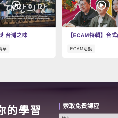
 맛 台灣之味
【ECAM特輯】台
v.s. 美式炸雞 今天你想吃
精華
ECAM活動
哪一道呢？🍗
索取免費課程
你的學習