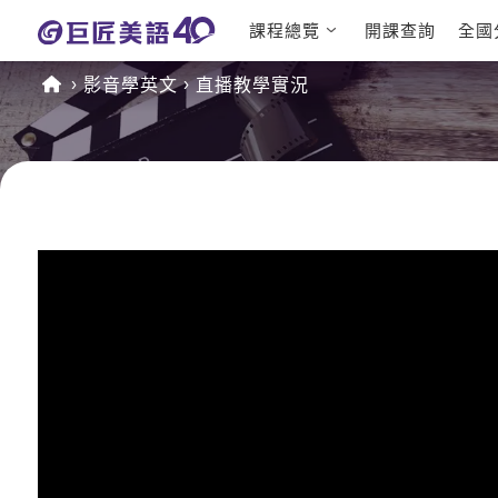
課程總覽
開課查詢
全國
日語課程總表
英文檢定
影音學英文
直播教學實況
英文課程總表
TOEIC
英文會話
IELTS
商用英文
GEPT 
TOEFL