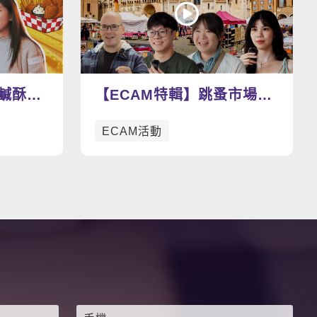
看更多影片
式鹹酥雞
【ECAM特輯】跳蚤市場尋
寶趣：找尋屬於你的寶物
ECAM活動
吧！