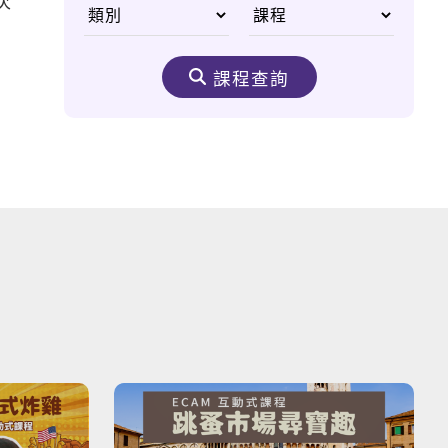
次
英文流行語懶人包
課程查詢
新多益必殺絕技
打造國際移動力
輕鬆HOLD住你的英
文！
打工渡假不能錯過的
事！