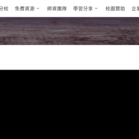
分校
免費資源
師資團隊
學習分享
校園贊助
企
英文部落格
多益秒學堂
學員故事
影音學英文
學員讚出來
英文能力
能力養成
 多益課程
自然發音
英文聽力養成
 雅思課程
開口溜英文
旅遊英文
全民英檢課程
基礎字彙
情境閱讀
E
 托福課程
英文文法技巧
英文寫作
L
TED Talks
CNN聽力強化
新聞英文