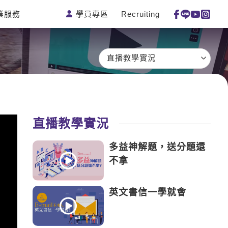
學員專區
Recruiting
業服務
測驗
活動花絮
特色課程
線上真人
更多
主題課程
日語
一對一家教
直播教學實況
英語俱樂部
韓語
企業訓練
CAM
西班牙語
點讀筆教材
et's Talk
外語即時通
數位學習教材
直播教學實況
兒童美語
多益神解題，送分題還
不拿
英文書信一學就會