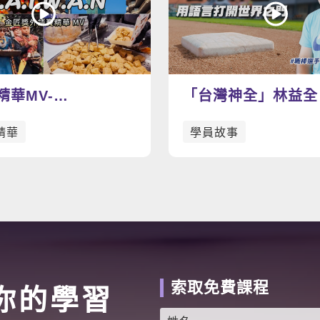
精華MV-
「台灣神全」林益全
W.A.N
打開世界之門
精華
學員故事
索取免費課程
你的學習