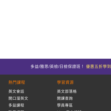
多益/雅思/英檢/日檢保證班！
優惠五折學
熱門課程
學習資源
英文會話
英文部落格
開口溜英文
開課查詢
多益課程
學員專區