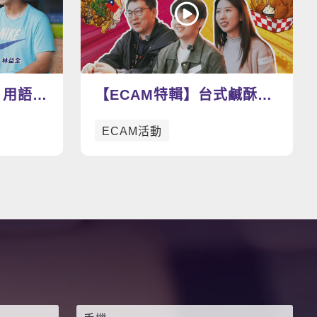
看更多影片
 用語言
【ECAM特輯】台式鹹酥雞
v.s. 美式炸雞 今天你想吃
ECAM活動
哪一道呢？🍗