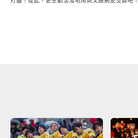
打盡！從此，更生動活潑地用英文跟網友交談吧