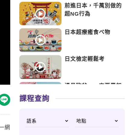
前進日本，千萬別做的
超NG行為
日本超療癒食べ物
日文檢定輕鬆考
遇見歐爸，一定要學起
來的韓語
課程查詢
日本新手攻略，起飛前
該注意的事
一網