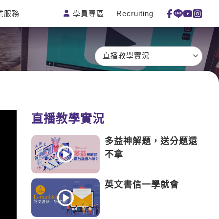
學員專區
Recruiting
業服務
測驗
活動花絮
特色課程
線上真人
更多
主題課程
日語
一對一家教
直播教學實況
英語俱樂部
韓語
企業訓練
CAM
西班牙語
點讀筆教材
et's Talk
外語即時通
數位學習教材
直播教學實況
兒童美語
多益神解題，送分題還
不拿
英文書信一學就會