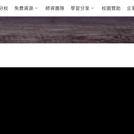
分校
免費資源
師資團隊
學習分享
校園贊助
企
英文部落格
多益秒學堂
學員故事
影音學英文
學員讚出來
英文能力
能力養成
 多益課程
自然發音
英文聽力養成
 雅思課程
開口溜英文
旅遊英文
全民英檢課程
基礎字彙
情境閱讀
E
 托福課程
英文文法技巧
英文寫作
L
TED Talks
CNN聽力強化
新聞英文