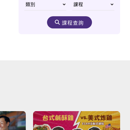
前進俄國，童話般的神
祕國度
課程查詢
新多益必殺絕技
打造國際移動力
輕鬆HOLD住你的英
文！
打工渡假不能錯過的
事！