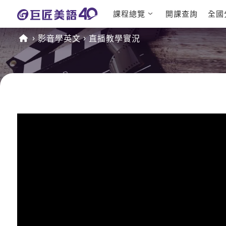
課程總覽
開課查詢
全國
日語課程總表
英文檢定
影音學英文
直播教學實況
英文課程總表
TOEIC
英文會話
IELTS
商用英文
GEPT 
TOEFL