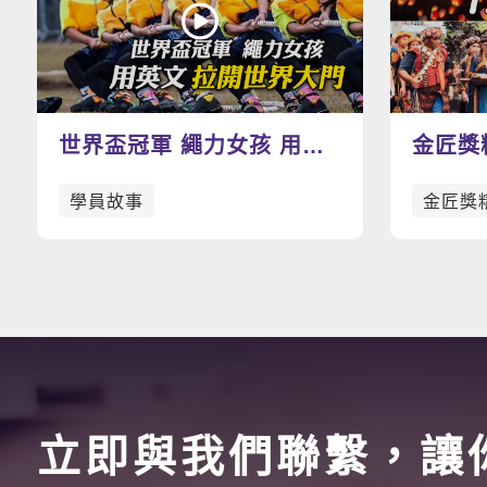
世界盃冠軍 繩力女孩 用英
金匠獎
文拉開世界大門-景美臺師大
T.A.I.
學員故事
金匠獎
拔河隊
立即與我們聯繫，讓