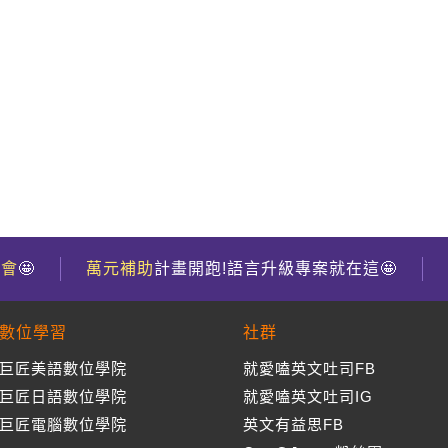
到會
🤩
萬元補助
計畫開跑!語言升級專案就在這🤩
數位學習
社群
巨匠美語數位學院
就愛嗑英文吐司FB
巨匠日語數位學院
就愛嗑英文吐司IG
巨匠電腦數位學院
英文有益思FB