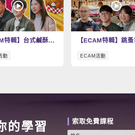
AM特輯】台式鹹酥雞
【ECAM特輯】跳
炸雞 今天你想吃
寶趣：找尋屬於你的
活動
ECAM活動
呢？🍗
吧！
索取免費課程
你的學習