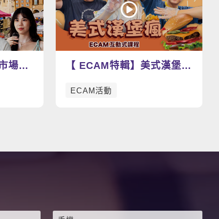
看更多影片
蚤市場尋
【 ECAM特輯】美式漢堡瘋
寶物
動手做漢堡學英文，好吃好
ECAM活動
玩到爆表🍔