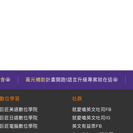
到會
🤩
萬元補助
計畫開跑!語言升級專案就在這🤩
數位學習
社群
巨匠美語數位學院
就愛嗑英文吐司FB
巨匠日語數位學院
就愛嗑英文吐司IG
巨匠電腦數位學院
英文有益思FB