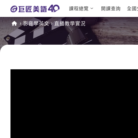
課程總覽
開課查詢
全國
日語課程總
英文檢定
影音學英文
直播教學實況
表
TOEIC 
英文課程總
IELTS 
表
GEPT 
英文會話
程
商用英文
TOEFL 