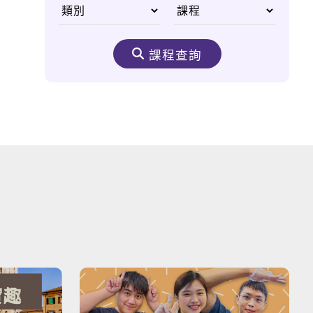
前進俄國，童話般的神
祕國度
課程查詢
英文流行語懶人包
新多益必殺絕技
打造國際移動力
輕鬆HOLD住你的英
文！