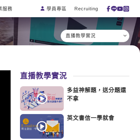
學員專區
Recruiting
業服務
測驗
活動花絮
特色課程
線上真人
更多
主題課程
日語
一對一家教
直播教學實況
英語俱樂
韓語
企業訓練
部
西班牙語
點讀筆教材
ECAM
外語即時
數位學習教
Let's Talk
通
材
直播教學實況
兒童美語
多益神解題，送分題還
不拿
英文書信一學就會