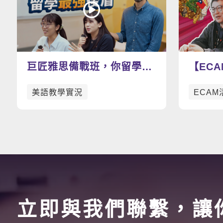
巨匠雅思備戰班，你留學路
【EC
上的最強後盾
v.s. 美式
美語教學實況
ECAM
哪一道
立即與我們聯繫，讓