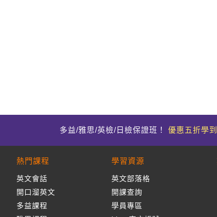
多益/雅思/英檢/日檢保證班！
優惠五折學
熱門課程
學習資源
英文會話
英文部落格
開口溜英文
開課查詢
多益課程
學員專區