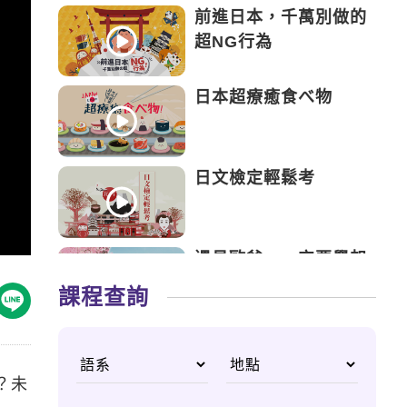
前進日本，千萬別做的
超NG行為
日本超療癒食べ物
日文檢定輕鬆考
遇見歐爸，一定要學起
來的韓語
課程查詢
日本新手攻略，起飛前
該注意的事
？未