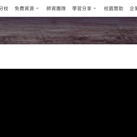
分校
免費資源
師資團隊
學習分享
校園贊助
企
英文部落格
多益秒學堂
學員故事
影音學英文
學員讚出來
英文能力
能力養成
多益課程
自然發音
英文聽力養成
雅思課程
開口溜英文
旅遊英文
全民英檢課
基礎字彙
情境閱讀
英文文法技巧
英文寫作
托福課程
Cengage TED
CNN聽力強化
Talks
新聞英文