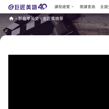
課程總覽
開課查詢
全國
日語課程總
英文檢定
影音學英文
金匠獎精華
表
TOEIC 
英文課程總
IELTS 
表
GEPT 
英文會話
程
商用英文
TOEFL 