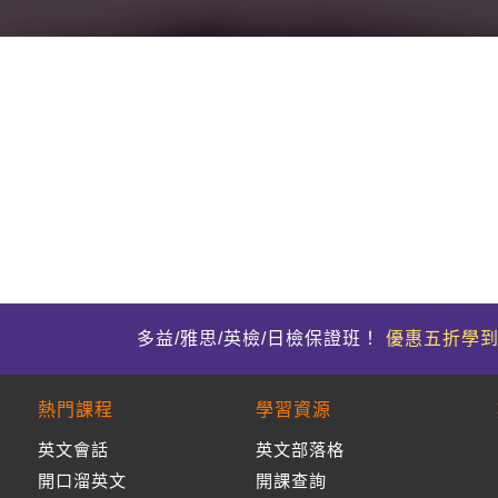
多益/雅思/英檢/日檢保證班！
優惠五折學
熱門課程
學習資源
英文會話
英文部落格
開口溜英文
開課查詢