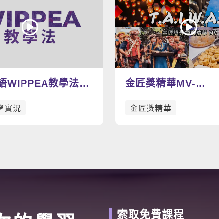
語WIPPEA教學法示
金匠獎精華MV-
T.A.I.W.A.N
學實況
金匠獎精華
索取免費課程