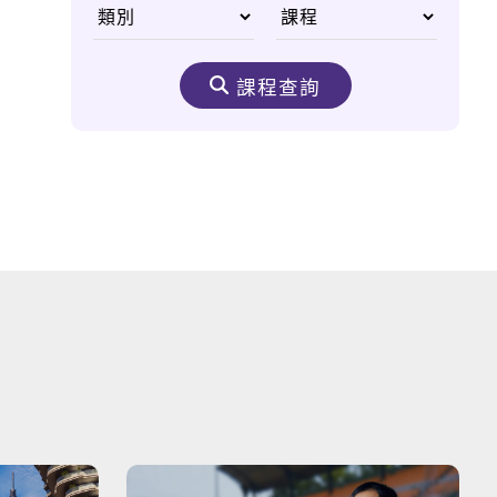
One day Taoyuan!
課程查詢
你是否曾看過這樣的台
灣？
來到台灣必須注意的三
件事！
Beautiful Island 美
麗島
Explore Lugang 探
索鹿港老街