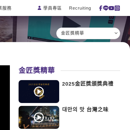
學員專區
Recruiting
業服務
測驗
活動花絮
特色課程
線上真人
更多
主題課程
日語
一對一家教
金匠獎精華
英語俱樂
韓語
企業訓練
部
西班牙語
點讀筆教材
ECAM
外語即時
數位學習教
Let's Talk
通
材
金匠獎精華
兒童美語
2025金匠獎頒獎典禮
대만의 맛 台灣之味