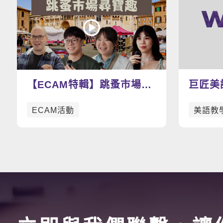
【ECAM特輯】跳蚤市場尋
巨匠美
寶趣：找尋屬於你的寶物
範影片
ECAM活動
美語教
吧！