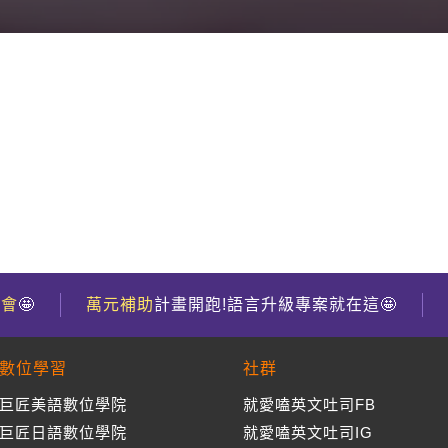
到會
🤩
萬元補助
計畫開跑!語言升級專案就在這🤩
數位學習
社群
巨匠美語數位學院
就愛嗑英文吐司FB
巨匠日語數位學院
就愛嗑英文吐司IG