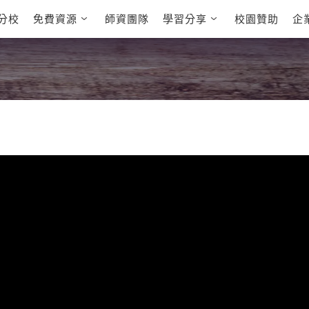
分校
免費資源
師資團隊
學習分享
校園贊助
企
英文部落格
多益秒學堂
學員故事
影音學英文
學員讚出來
英文能力
能力養成
多益課程
自然發音
英文聽力養成
雅思課程
開口溜英文
旅遊英文
全民英檢課
基礎字彙
情境閱讀
英文文法技巧
英文寫作
托福課程
Cengage TED
CNN聽力強化
Talks
新聞英文