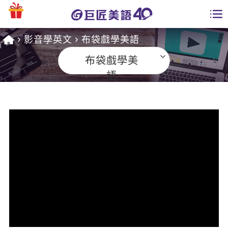
影音學英文
布袋戲學美語
學員專區
布袋戲學美
課程總覽
語
日語課程總表
開課查詢
英文課程總表
全國分校
英文會話
免費資源
商用英文
英文部落格
師資團隊
英文檢定
多益秒學堂
學習分享
能力養成
TOEIC 多益課程