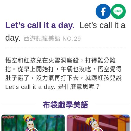
影音學英文
學員故事
IELTS 雅思課程
校園贊助
特色課程
自然發音
英文能力測驗
GEPT 全民英檢課程
學員讚出來
Let’s call it a day.
Let’s call it a
英文聽力養成
線上真人
主題課程
企業服務
TOEFL 托福課程
day.
開口溜英文
活動花絮
英語俱樂部
西遊記瘋美語 NO.29
更多
日語
Recruiting
旅遊英文
ECAM
韓語
一對一家教
悟空和紅孩兒在火雲洞廝殺，打得難分難
基礎字彙
Let's Talk
西班牙語
企業訓練
捨。從早上開始打，午餐也沒吃，悟空覺得
情境閱讀
外語即時通
肚子餓了，沒力氣再打下去，就跟紅孩兒說
點讀筆教材
英文文法技巧
Let's call it a day. 是什麼意思呢？
兒童美語
數位學習教材
英文寫作
布袋戲學美語
TED Talks
CNN聽力強化