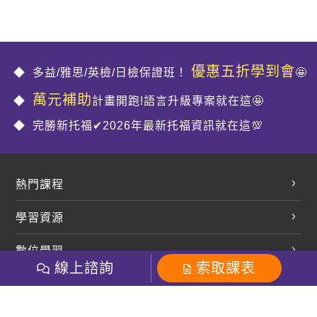
優惠五折學到會
多益/雅思/英檢/日檢保證班！
🤩
萬元補助
計畫開跑!語言升級專案就在這🤩
完勝新托福✔2026年最新托福資訊就在這💯
熱門課程
英文會話
學習資源
開口溜英文
英文部落格
數位學習
多益課程
開課查詢
線上諮詢
索取課表
巨匠美語數位學院
雅思課程
社群
學員專區
巨匠日語數位學院
全民英檢
就愛嗑英文吐司FB
Line 官方帳號