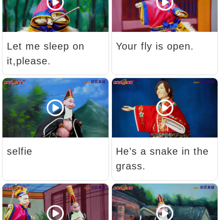
新聞英文
Let me sleep on
Your fly is open.
it,please.
selfie
He’s a snake in the
grass.