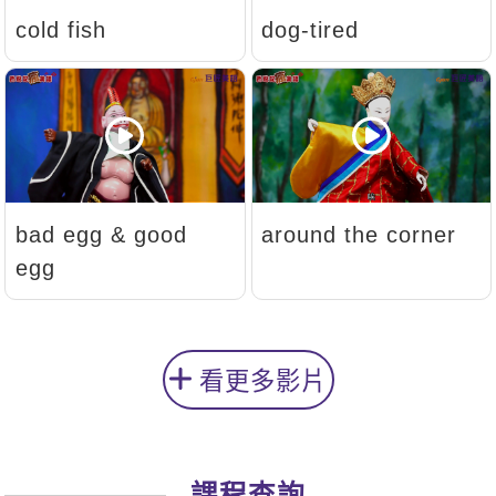
cold fish
dog-tired
bad egg & good
around the corner
egg
看更多影片
課程查詢