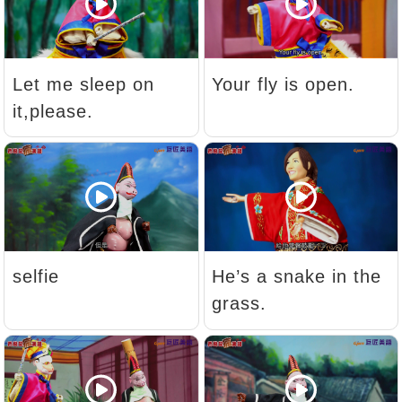
新聞英文
Let me sleep on
Your fly is open.
it,please.
selfie
He’s a snake in the
grass.