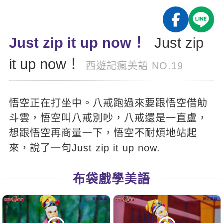
影音學英文
學員故事
IELTS 雅思課程
校園贊助
特色課程
自然發音
英文能力測驗
GEPT 全民英檢課程
學員讚出來
Just zip it up now！
Just zip
英文聽力養成
線上真人
主題課程
企業服務
TOEFL 托福課程
it up now！
開口溜英文
活動花絮
英語俱樂部
西遊記瘋美語 NO.19
更多
日語
Recruiting
旅遊英文
ECAM
韓語
一對一家教
悟空正在打坐中。八戒跑過來要跟悟空借觔
基礎字彙
Let's Talk
西班牙語
企業訓練
斗雲，悟空叫八戒別吵，八戒還是一直盧，
情境閱讀
外語即時通
想跟悟空再商量一下，悟空不耐煩地站起
點讀筆教材
英文文法技巧
來，說了一句Just zip it up now.
兒童美語
數位學習教材
英文寫作
布袋戲學美語
Cengage TED Talks
CNN聽力強化