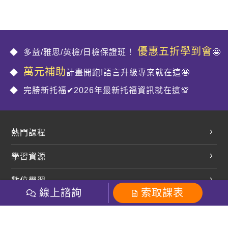
優惠五折學到會
多益/雅思/英檢/日檢保證班！
🤩
萬元補助
計畫開跑!語言升級專案就在這🤩
完勝新托福✔2026年最新托福資訊就在這💯
熱門課程
英文會話
學習資源
開口溜英文
英文部落格
數位學習
多益課程
開課查詢
線上諮詢
索取課表
巨匠美語數位學院
雅思課程
社群
學員專區
巨匠日語數位學院
全民英檢
就愛嗑英文吐司FB
Line 官方帳號