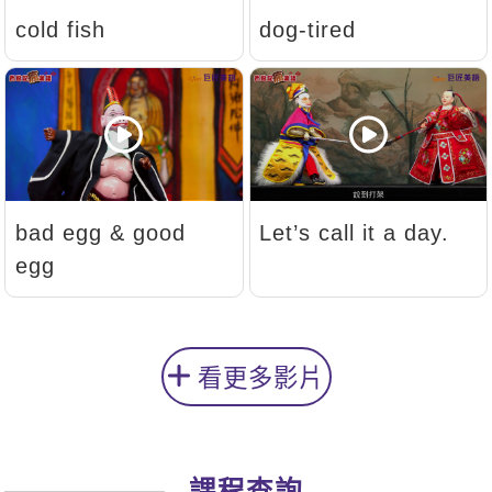
cold fish
dog-tired
bad egg & good
Let’s call it a day.
egg
看更多影片
課程查詢