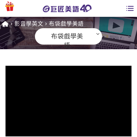
影音學英文
布袋戲學美語
學員專區
布袋戲學美
課程總覽
語
日語課程總表
開課查詢
英文課程總表
全國分校
英文會話
免費資源
商用英文
英文部落格
師資團隊
英文檢定
多益秒學堂
學習分享
能力養成
TOEIC 多益課程