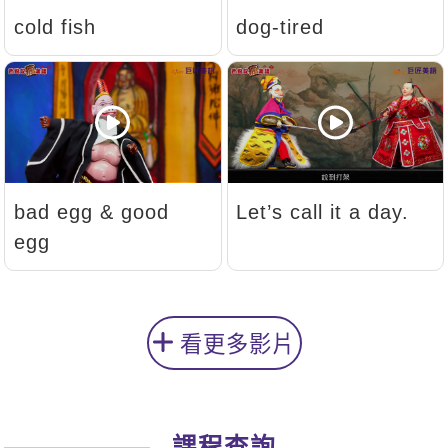
cold fish
dog-tired
bad egg & good
Let’s call it a day.
egg
看更多影片
課程查詢