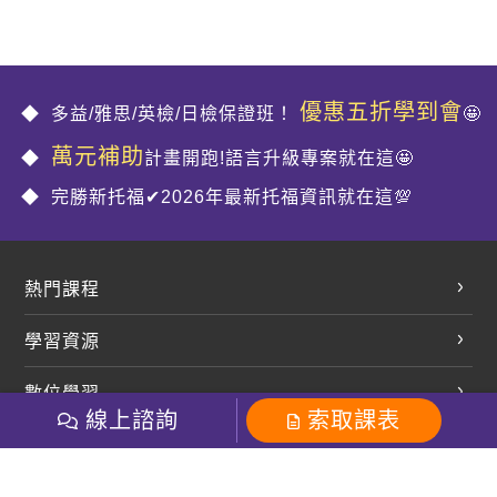
優惠五折學到會
多益/雅思/英檢/日檢保證班！
🤩
萬元補助
計畫開跑!語言升級專案就在這🤩
完勝新托福✔2026年最新托福資訊就在這💯
熱門課程
英文會話
學習資源
開口溜英文
英文部落格
數位學習
多益課程
開課查詢
線上諮詢
索取課表
巨匠美語數位學院
雅思課程
社群
學員專區
巨匠日語數位學院
全民英檢
就愛嗑英文吐司FB
Line 官方帳號