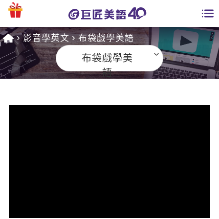
影音學英文
布袋戲學美語
學員專區
布袋戲學美
課程總覽
語
日語課程總表
開課查詢
英文課程總表
全國分校
英文會話
免費資源
商用英文
英文部落格
師資團隊
英文檢定
多益秒學堂
學習分享
能力養成
TOEIC 多益課程