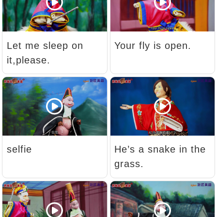
新聞英文
Let me sleep on
Your fly is open.
it,please.
selfie
He’s a snake in the
grass.