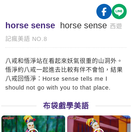
影音學英文
學員故事
IELTS 雅思課程
校園贊助
特色課程
自然發音
英文能力測驗
GEPT 全民英檢課程
學員讚出來
horse sense
horse sense
英文聽力養成
線上真人
主題課程
西遊
企業服務
TOEFL 托福課程
開口溜英文
活動花絮
英語俱樂部
記瘋美語 NO.8
更多
日語
Recruiting
旅遊英文
ECAM
韓語
一對一家教
八戒和悟淨站在看起來妖氣很重的山洞外。
基礎字彙
Let's Talk
西班牙語
企業訓練
悟淨約八戒一起進去比較有伴不會怕，結果
情境閱讀
外語即時通
八戒回悟淨：Horse sense tells me I
點讀筆教材
英文文法技巧
should not go with you to that place.
兒童美語
數位學習教材
英文寫作
布袋戲學美語
Cengage TED Talks
CNN聽力強化