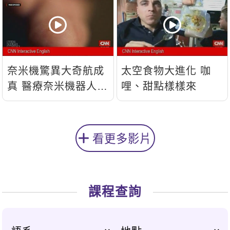
奈米機驚異大奇航成
太空食物大進化 咖
真 醫療奈米機器人問
哩、甜點樣樣來
世
看更多影片
課程查詢