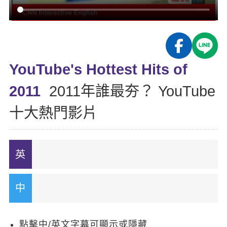
影音學英文
學員故事
IELTS 雅思課程
校園贊助
特色課程
自然發音
英文能力測驗
GEPT 全民英檢課程
學員讚出來
英文聽力養成
線上真人
主題課程
企業服務
TOEFL 托福課程
開口溜英文
活動花絮
英語俱樂部
YouTube's Hottest Hits of
更多
日語
Recruiting
旅遊英文
ECAM
2011
2011年誰最夯？ YouTube
韓語
一對一家教
基礎字彙
Let's Talk
十大熱門影片
西班牙語
企業訓練
情境閱讀
外語即時通
點讀筆教材
英文文法技巧
兒童美語
數位學習教材
英文寫作
TED Talks
CNN聽力強化
點擊中/英文字幕可顯示或隱藏