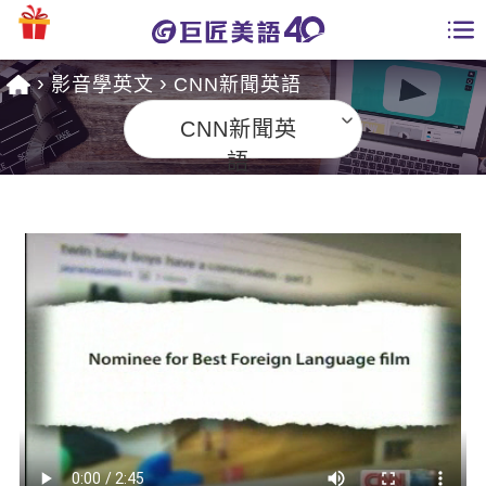
影音學英文
CNN新聞英語
學員專區
CNN新聞英
課程總覽
語
日語課程總表
開課查詢
英文課程總表
全國分校
英文會話
免費資源
商用英文
英文部落格
師資團隊
英文檢定
多益秒學堂
學習分享
能力養成
TOEIC 多益課程