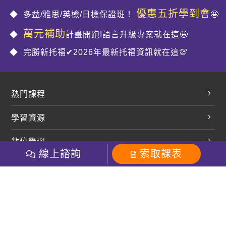
優惠五折學到會
多益/雅思/英檢/日檢保證班！
🤩
萬元補助
計畫開跑!語言升級專案就在這🤩
完勝新托福✔2026年最新托福資訊就在這💯
熱門課程
英文會話
學習資源
開口溜英文
英文部落格
數位學習
多益課程
開課查詢
線上諮詢
索取課表
巨匠美語數位學院
雅思課程
社群
學員專區
巨匠日語數位學院
全民英檢
就愛嗑英文吐司FB
Line 官方帳號
巨匠教育集團
粉絲團
Line官方
影音
Instagram
巨匠電腦數位學院
商用英文
就愛嗑英文吐司IG
巨匠教育集團
其他
英文有益思FB
巨匠線上真人