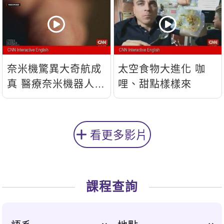
奈米機驚異大奇航成
太空食物大進化 咖
真 醫療奈米機器人問
哩、甜點樣樣來
世
看更多影片
課程查詢