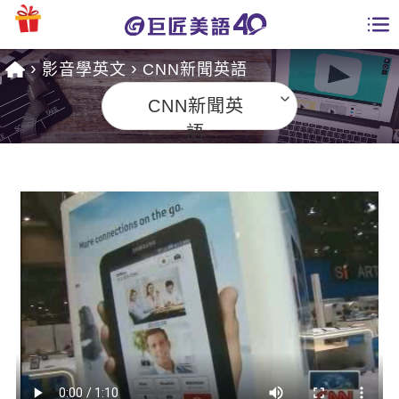
影音學英文
CNN新聞英語
學員專區
CNN新聞英
課程總覽
語
日語課程總表
開課查詢
英文課程總表
全國分校
英文會話
免費資源
商用英文
英文部落格
師資團隊
英文檢定
多益秒學堂
學習分享
能力養成
TOEIC 多益課程