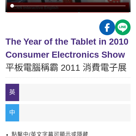
影音學英文
學員故事
IELTS 雅思課程
校園贊助
特色課程
自然發音
英文能力測驗
GEPT 全民英檢課程
學員讚出來
英文聽力養成
線上真人
主題課程
企業服務
TOEFL 托福課程
開口溜英文
活動花絮
英語俱樂部
The Year of the Tablet in 2010
更多
日語
Recruiting
旅遊英文
ECAM
Consumer Electronics Show
韓語
一對一家教
基礎字彙
Let's Talk
平板電腦稱霸 2011 消費電子展
西班牙語
企業訓練
情境閱讀
外語即時通
點讀筆教材
英文文法技巧
兒童美語
數位學習教材
英文寫作
TED Talks
CNN聽力強化
點擊中/英文字幕可顯示或隱藏