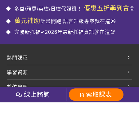
優惠五折學到會
多益/雅思/英檢/日檢保證班！
🤩
萬元補助
計畫開跑!語言升級專案就在這🤩
完勝新托福✔2026年最新托福資訊就在這💯
熱門課程
英文會話
學習資源
開口溜英文
英文部落格
數位學習
多益課程
開課查詢
線上諮詢
索取課表
巨匠美語數位學院
雅思課程
社群
學員專區
巨匠日語數位學院
全民英檢
就愛嗑英文吐司FB
Line 官方帳號
巨匠教育集團
粉絲團
Line官方
影音
Instagram
巨匠電腦數位學院
商用英文
就愛嗑英文吐司IG
巨匠教育集團
其他
英文有益思FB
巨匠線上真人