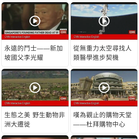
流？
永遠的鬥士——新加
從無重力太空尋找人
坡國父李光耀
類醫學進步契機
生態之美 野生動物非
嘆為觀止的購物天堂
洲大遷徙
——杜拜購物中心