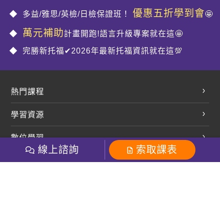
優惠五折學到會
多益/雅思/英檢/日檢保證班！
🤩
萬元補助
計畫開跑!語言升級專案就在這🤩
完勝新托福✔2026年最新托福資訊就在這💯
熱門課程
英文會話
學習資源
開口溜英文
英文部落格
數位學習
多益課程
開課查詢
線上諮詢
索取課表
巨匠美語數位學院
雅思課程
社群
學員專區
巨匠日語數位學院
全民英檢
就愛嗑英文吐司FB
Line 官方帳號
巨匠教育集團
粉絲團
Line官方
影音
Instagram
巨匠電腦數位學院
商用英文
就愛嗑英文吐司IG
巨匠教育集團
其他
英文有益思FB
巨匠線上真人