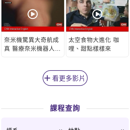
奈米機驚異大奇航成
太空食物大進化 咖
真 醫療奈米機器人問
哩、甜點樣樣來
世
看更多影片
課程查詢