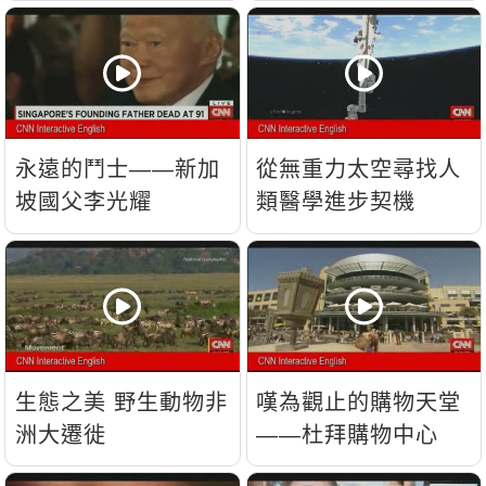
流？
永遠的鬥士——新加
從無重力太空尋找人
坡國父李光耀
類醫學進步契機
生態之美 野生動物非
嘆為觀止的購物天堂
洲大遷徙
——杜拜購物中心