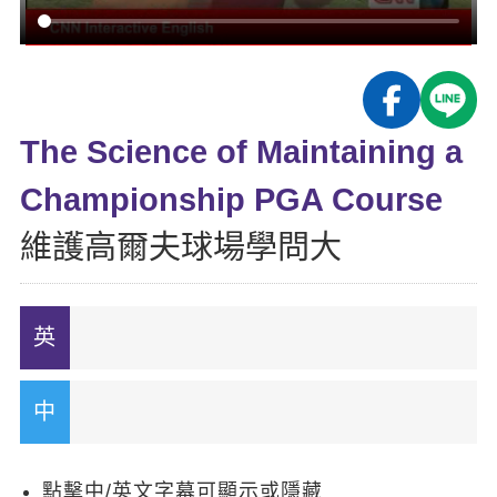
影音學英文
學員故事
IELTS 雅思課程
校園贊助
特色課程
自然發音
英文能力測驗
GEPT 全民英檢課程
學員讚出來
英文聽力養成
線上真人
主題課程
企業服務
TOEFL 托福課程
開口溜英文
活動花絮
英語俱樂部
The Science of Maintaining a
更多
日語
Recruiting
旅遊英文
ECAM
Championship PGA Course
韓語
一對一家教
基礎字彙
Let's Talk
維護高爾夫球場學問大
西班牙語
企業訓練
情境閱讀
外語即時通
點讀筆教材
英文文法技巧
兒童美語
數位學習教材
英文寫作
Cengage TED Talks
CNN聽力強化
點擊中/英文字幕可顯示或隱藏