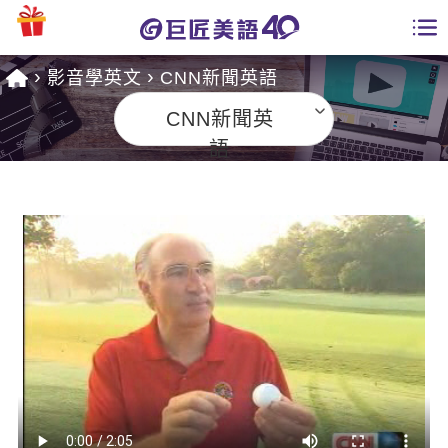
影音學英文
CNN新聞英語
學員專區
CNN新聞英
課程總覽
語
日語課程總表
開課查詢
英文課程總表
全國分校
英文會話
免費資源
商用英文
英文部落格
師資團隊
英文檢定
多益秒學堂
學習分享
能力養成
TOEIC 多益課程