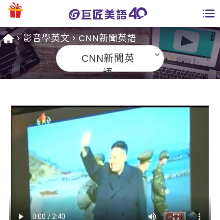
影音學英文
CNN新聞英語
學員專區
CNN新聞英
課程總覽
語
日語課程總表
開課查詢
英文課程總表
全國分校
英文會話
免費資源
商用英文
英文部落格
師資團隊
英文檢定
多益秒學堂
學習分享
能力養成
TOEIC 多益課程