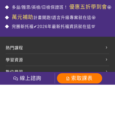
優惠五折學到會
多益/雅思/英檢/日檢保證班！
🤩
萬元補助
計畫開跑!語言升級專案就在這🤩
完勝新托福✔2026年最新托福資訊就在這💯
熱門課程
英文會話
學習資源
開口溜英文
英文部落格
數位學習
多益課程
開課查詢
線上諮詢
索取課表
巨匠美語數位學院
雅思課程
社群
學員專區
巨匠日語數位學院
全民英檢
就愛嗑英文吐司FB
Line 官方帳號
巨匠教育集團
粉絲團
Line官方
影音
Instagram
巨匠電腦數位學院
商用英文
就愛嗑英文吐司IG
巨匠教育集團
其他
英文有益思FB
巨匠線上真人