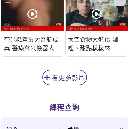
奈米機驚異大奇航成
太空食物大進化 咖
真 醫療奈米機器人問
哩、甜點樣樣來
世
看更多影片
課程查詢