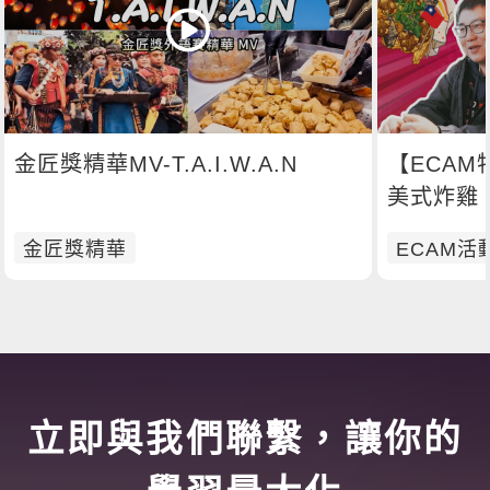
金匠獎精華MV-T.A.I.W.A.N
【ECAM
美式炸雞 今天你想吃哪一道呢？
🍗
金匠獎精華
ECAM活
立即與我們聯繫，讓你的