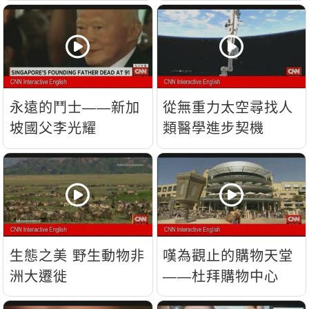
流？
永遠的鬥士——新加
從無重力太空尋找人
坡國父李光耀
類醫學進步契機
生態之美 野生動物非
嘆為觀止的購物天堂
洲大遷徙
——杜拜購物中心