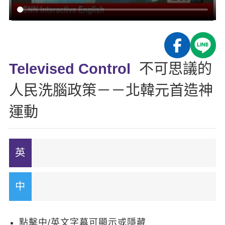
影音學英文
學員故事
IELTS 雅思課程
校園贊助
特色課程
自然發音
英文能力測驗
GEPT 全民英檢課程
學員讚出來
英文聽力養成
線上真人
主題課程
企業服務
TOEFL 托福課程
開口溜英文
活動花絮
英語俱樂部
Televised Control
不可思議的
更多
日語
Recruiting
旅遊英文
ECAM
人民洗腦政策－－北韓元首造神
韓語
一對一家教
基礎字彙
Let's Talk
運動
西班牙語
企業訓練
情境閱讀
外語即時通
點讀筆教材
英文文法技巧
兒童美語
數位學習教材
英文寫作
Cengage TED Talks
CNN聽力強化
點擊中/英文字幕可顯示或隱藏