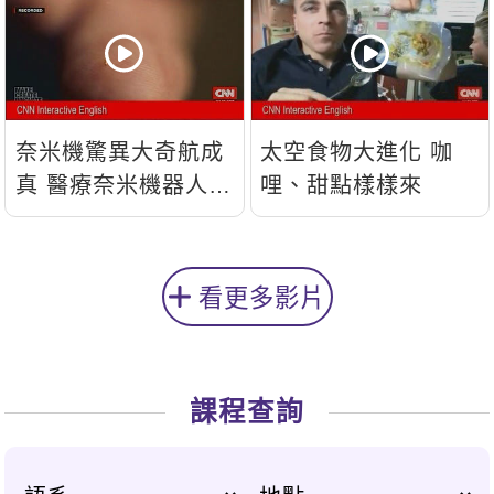
奈米機驚異大奇航成
太空食物大進化 咖
真 醫療奈米機器人問
哩、甜點樣樣來
世
看更多影片
課程查詢