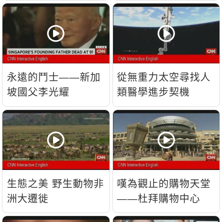
流？
永遠的鬥士——新加
從無重力太空尋找人
坡國父李光耀
類醫學進步契機
生態之美 野生動物非
嘆為觀止的購物天堂
洲大遷徙
——杜拜購物中心