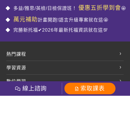
優惠五折學到會
多益/雅思/英檢/日檢保證班！
🤩
萬元補助
計畫開跑!語言升級專案就在這🤩
完勝新托福✔2026年最新托福資訊就在這💯
熱門課程
英文會話
學習資源
開口溜英文
英文部落格
數位學習
多益課程
開課查詢
線上諮詢
索取課表
巨匠美語數位學院
雅思課程
社群
學員專區
巨匠日語數位學院
全民英檢
就愛嗑英文吐司FB
Line 官方帳號
巨匠教育集團
粉絲團
Line官方
影音
Instagram
巨匠電腦數位學院
商用英文
就愛嗑英文吐司IG
巨匠教育集團
其他
英文有益思FB
巨匠線上真人