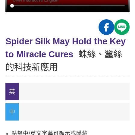
影音學英文
學員故事
IELTS 雅思課程
校園贊助
特色課程
自然發音
英文能力測驗
GEPT 全民英檢課程
學員讚出來
英文聽力養成
線上真人
主題課程
企業服務
TOEFL 托福課程
開口溜英文
活動花絮
英語俱樂部
Spider Silk May Hold the Key
更多
日語
Recruiting
旅遊英文
ECAM
to Miracle Cures
蛛絲、蠶絲
韓語
一對一家教
基礎字彙
Let's Talk
的科技新應用
西班牙語
企業訓練
情境閱讀
外語即時通
點讀筆教材
英文文法技巧
兒童美語
數位學習教材
英文寫作
TED Talks
CNN聽力強化
點擊中/英文字幕可顯示或隱藏