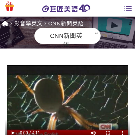
影音學英文
CNN新聞英語
學員專區
CNN新聞英
課程總覽
語
日語課程總表
開課查詢
英文課程總表
全國分校
英文會話
免費資源
商用英文
英文部落格
師資團隊
英文檢定
多益秒學堂
學習分享
能力養成
TOEIC 多益課程