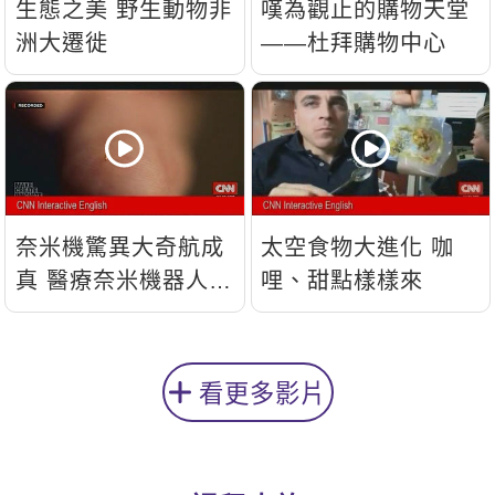
生態之美 野生動物非
嘆為觀止的購物天堂
洲大遷徙
——杜拜購物中心
奈米機驚異大奇航成
太空食物大進化 咖
真 醫療奈米機器人問
哩、甜點樣樣來
世
看更多影片