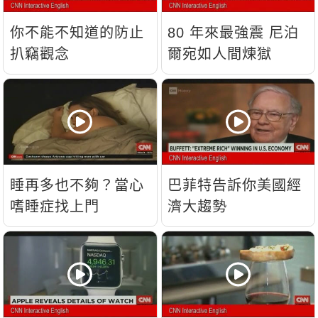
你不能不知道的防止
80 年來最強震 尼泊
扒竊觀念
爾宛如人間煉獄
睡再多也不夠？當心
巴菲特告訴你美國經
嗜睡症找上門
濟大趨勢