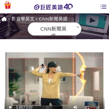
影音學英文
CNN新聞英語
學員專區
CNN新聞英
課程總覽
語
日語課程總表
開課查詢
英文課程總表
全國分校
英文會話
免費資源
商用英文
英文部落格
師資團隊
英文檢定
多益秒學堂
學習分享
能力養成
TOEIC 多益課程