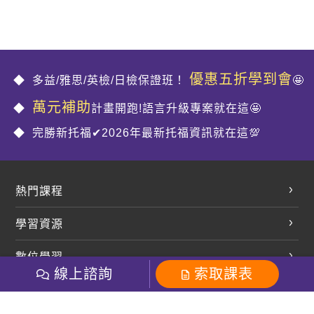
優惠五折學到會
多益/雅思/英檢/日檢保證班！
🤩
萬元補助
計畫開跑!語言升級專案就在這🤩
完勝新托福✔2026年最新托福資訊就在這💯
熱門課程
英文會話
學習資源
開口溜英文
英文部落格
數位學習
多益課程
開課查詢
線上諮詢
索取課表
巨匠美語數位學院
雅思課程
社群
學員專區
巨匠日語數位學院
全民英檢
就愛嗑英文吐司FB