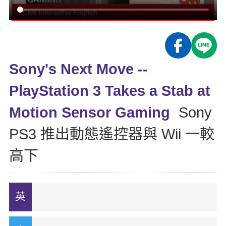
影音學英文
學員故事
IELTS 雅思課程
校園贊助
特色課程
自然發音
英文能力測驗
GEPT 全民英檢課程
學員讚出來
英文聽力養成
線上真人
主題課程
企業服務
TOEFL 托福課程
開口溜英文
活動花絮
英語俱樂部
Sony's Next Move --
更多
日語
Recruiting
旅遊英文
ECAM
PlayStation 3 Takes a Stab at
韓語
一對一家教
基礎字彙
Let's Talk
Motion Sensor Gaming
Sony
西班牙語
企業訓練
情境閱讀
PS3 推出動態遙控器與 Wii 一較
外語即時通
點讀筆教材
英文文法技巧
高下
兒童美語
數位學習教材
英文寫作
Cengage TED Talks
CNN聽力強化