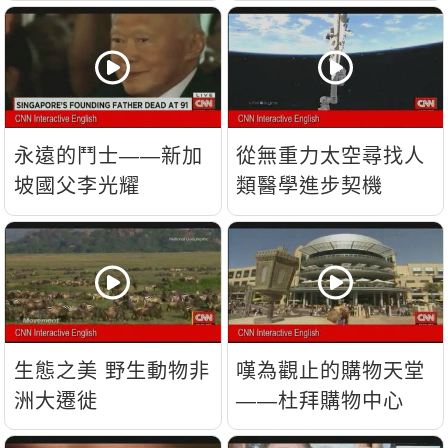
流？
永遠的鬥士——新加
從無重力太空尋找人
坡國父李光耀
類醫學進步契機
生態之美 野生動物非
嘆為觀止的購物天堂
洲大遷徙
——杜拜購物中心