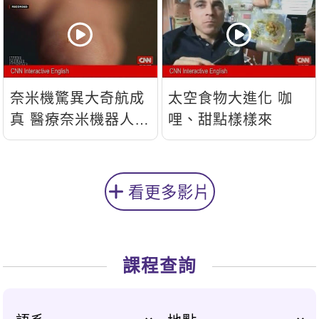
奈米機驚異大奇航成
太空食物大進化 咖
真 醫療奈米機器人問
哩、甜點樣樣來
世
看更多影片
課程查詢