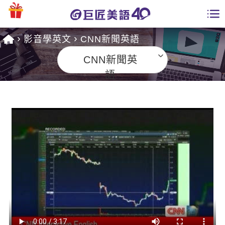
影音學英文
CNN新聞英語
學員專區
CNN新聞英
課程總覽
語
日語課程總表
開課查詢
英文課程總表
全國分校
英文會話
免費資源
商用英文
英文部落格
師資團隊
英文檢定
多益秒學堂
學習分享
能力養成
TOEIC 多益課程