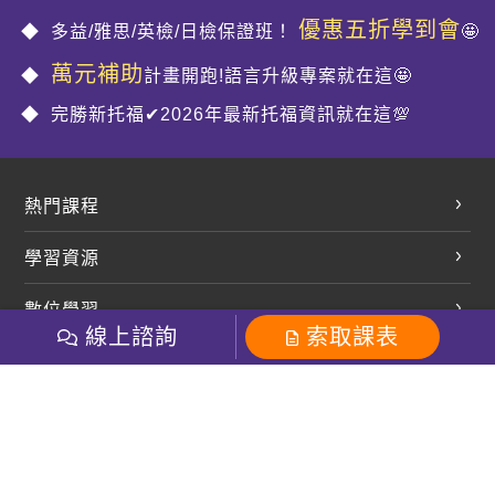
優惠五折學到會
多益/雅思/英檢/日檢保證班！
🤩
萬元補助
計畫開跑!語言升級專案就在這🤩
完勝新托福✔2026年最新托福資訊就在這💯
熱門課程
英文會話
學習資源
開口溜英文
英文部落格
數位學習
多益課程
開課查詢
線上諮詢
索取課表
巨匠美語數位學院
雅思課程
社群
學員專區
巨匠日語數位學院
全民英檢
就愛嗑英文吐司FB
Line 官方帳號
巨匠教育集團
粉絲團
Line官方
影音
Instagram
巨匠電腦數位學院
商用英文
就愛嗑英文吐司IG
巨匠教育集團
其他
英文有益思FB
巨匠線上真人