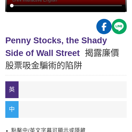
影音學英文
學員故事
IELTS 雅思課程
校園贊助
特色課程
自然發音
英文能力測驗
GEPT 全民英檢課程
學員讚出來
英文聽力養成
線上真人
主題課程
企業服務
TOEFL 托福課程
開口溜英文
活動花絮
英語俱樂部
Penny Stocks, the Shady
更多
日語
Recruiting
旅遊英文
ECAM
Side of Wall Street
揭露廉價
韓語
一對一家教
基礎字彙
Let's Talk
股票吸金騙術的陷阱
西班牙語
企業訓練
情境閱讀
外語即時通
點讀筆教材
英文文法技巧
兒童美語
數位學習教材
英文寫作
Cengage TED Talks
CNN聽力強化
點擊中/英文字幕可顯示或隱藏