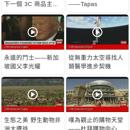
下一個 3C 商品主
——Tapas
流？
永遠的鬥士——新加
從無重力太空尋找人
坡國父李光耀
類醫學進步契機
生態之美 野生動物非
嘆為觀止的購物天堂
洲大遷徙
——杜拜購物中心