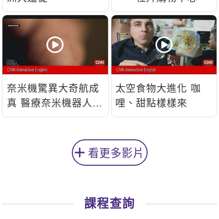
奈米機驚異大奇航成
太空食物大進化 咖
真 醫療奈米機器人問
哩、甜點樣樣來
世
看更多影片
課程查詢