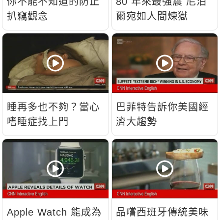
你不能不知道的防止
80 年來最強震 尼泊
扒竊觀念
爾宛如人間煉獄
睡再多也不夠？當心
巴菲特告訴你美國經
嗜睡症找上門
濟大趨勢
Apple Watch 能成為
品嚐西班牙傳統美味