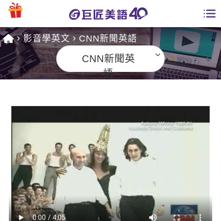
影音學英文
CNN新聞英語
學員專區
CNN新聞英
課程總覽
語
日語課程總表
開課查詢
英文課程總表
全國分校
英文會話
免費資源
商用英文
英文部落格
師資團隊
英文檢定
多益秒學堂
學習分享
能力養成
TOEIC 多益課程