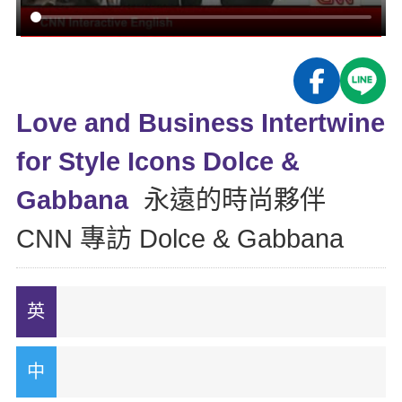
影音學英文
學員故事
IELTS 雅思課程
校園贊助
特色課程
自然發音
英文能力測驗
GEPT 全民英檢課程
學員讚出來
英文聽力養成
線上真人
主題課程
企業服務
TOEFL 托福課程
開口溜英文
活動花絮
英語俱樂部
Love and Business Intertwine
更多
日語
Recruiting
旅遊英文
ECAM
for Style Icons Dolce &
韓語
一對一家教
基礎字彙
Let's Talk
Gabbana
永遠的時尚夥伴
西班牙語
企業訓練
情境閱讀
CNN 專訪 Dolce & Gabbana
外語即時通
點讀筆教材
英文文法技巧
兒童美語
數位學習教材
英文寫作
TED Talks
CNN聽力強化