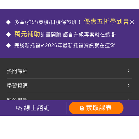
優惠五折學到會
多益/雅思/英檢/日檢保證班！
🤩
萬元補助
計畫開跑!語言升級專案就在這🤩
完勝新托福✔2026年最新托福資訊就在這💯
熱門課程
英文會話
學習資源
開口溜英文
英文部落格
數位學習
多益課程
開課查詢
線上諮詢
索取課表
巨匠美語數位學院
雅思課程
社群
學員專區
巨匠日語數位學院
全民英檢
就愛嗑英文吐司FB
Line 官方帳號
巨匠教育集團
粉絲團
Line官方
影音
Instagram
巨匠電腦數位學院
商用英文
就愛嗑英文吐司IG