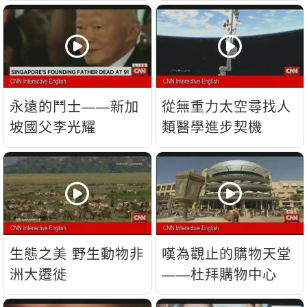
流？
永遠的鬥士——新加
從無重力太空尋找人
坡國父李光耀
類醫學進步契機
生態之美 野生動物非
嘆為觀止的購物天堂
洲大遷徙
——杜拜購物中心