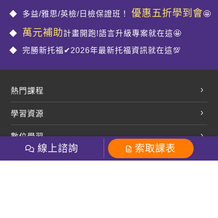
優惠五折學到會
多益/雅思/英檢/日檢保證班！
🤩
萬元補助
計畫開跑!語言升級專案就在這🤩
完勝新托福✔2026年最新托福資訊就在這💯
熱門課程
英文會話
學習資源
開口溜英文
英文部落格
數位學習
多益課程
開課查詢
線上諮詢
索取課表
巨匠美語數位學院
雅思課程
社群
學員專區
巨匠日語數位學院
全民英檢
就愛嗑英文吐司FB
Line 官方帳號
巨匠教育集團
粉絲團
Line官方
影音
Instagram
巨匠電腦數位學院
商用英文
就愛嗑英文吐司IG
巨匠教育集團
其他
英文有益思FB
巨匠線上真人