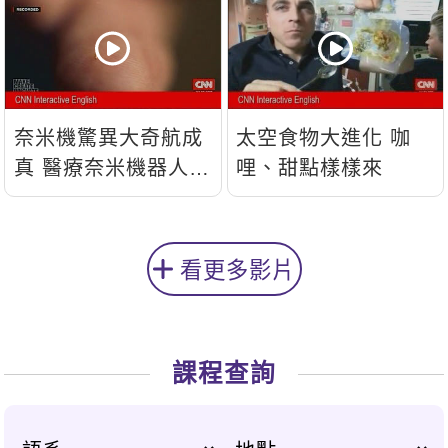
奈米機驚異大奇航成
太空食物大進化 咖
真 醫療奈米機器人問
哩、甜點樣樣來
世
看更多影片
課程查詢