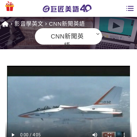
影音學英文
CNN新聞英語
學員專區
CNN新聞英
課程總覽
語
日語課程總表
開課查詢
英文課程總表
全國分校
英文會話
免費資源
商用英文
英文部落格
師資團隊
英文檢定
多益秒學堂
學習分享
能力養成
TOEIC 多益課程