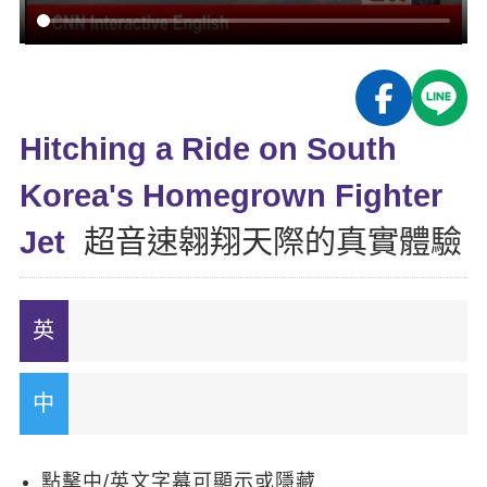
影音學英文
學員故事
IELTS 雅思課程
校園贊助
特色課程
自然發音
英文能力測驗
GEPT 全民英檢課程
學員讚出來
英文聽力養成
線上真人
主題課程
企業服務
TOEFL 托福課程
開口溜英文
活動花絮
英語俱樂部
Hitching a Ride on South
更多
日語
Recruiting
旅遊英文
ECAM
Korea's Homegrown Fighter
韓語
一對一家教
基礎字彙
Let's Talk
Jet
超音速翱翔天際的真實體驗
西班牙語
企業訓練
情境閱讀
外語即時通
點讀筆教材
英文文法技巧
兒童美語
數位學習教材
英文寫作
TED Talks
CNN聽力強化
點擊中/英文字幕可顯示或隱藏