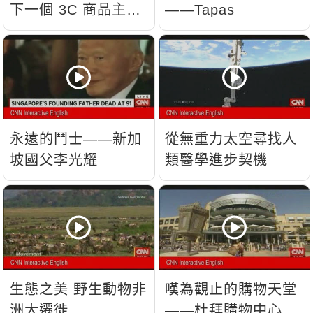
下一個 3C 商品主
——Tapas
流？
永遠的鬥士——新加
從無重力太空尋找人
坡國父李光耀
類醫學進步契機
生態之美 野生動物非
嘆為觀止的購物天堂
洲大遷徙
——杜拜購物中心