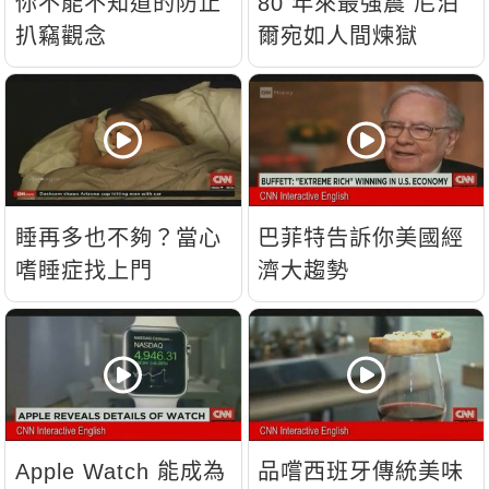
你不能不知道的防止
80 年來最強震 尼泊
扒竊觀念
爾宛如人間煉獄
睡再多也不夠？當心
巴菲特告訴你美國經
嗜睡症找上門
濟大趨勢
Apple Watch 能成為
品嚐西班牙傳統美味