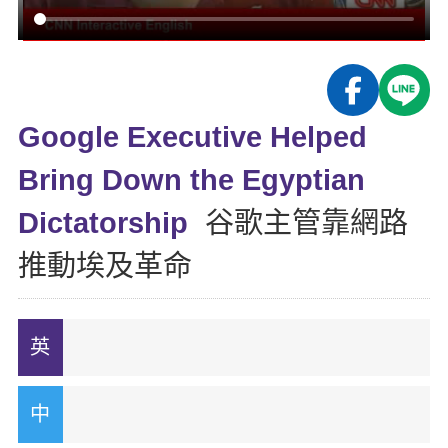
影音學英文
學員故事
IELTS 雅思課程
校園贊助
特色課程
自然發音
英文能力測驗
GEPT 全民英檢課程
學員讚出來
英文聽力養成
線上真人
主題課程
企業服務
TOEFL 托福課程
開口溜英文
活動花絮
英語俱樂部
Google Executive Helped
更多
日語
Recruiting
旅遊英文
ECAM
Bring Down the Egyptian
韓語
一對一家教
基礎字彙
Let's Talk
Dictatorship
谷歌主管靠網路
西班牙語
企業訓練
情境閱讀
推動埃及革命
外語即時通
點讀筆教材
英文文法技巧
兒童美語
數位學習教材
英文寫作
TED Talks
CNN聽力強化