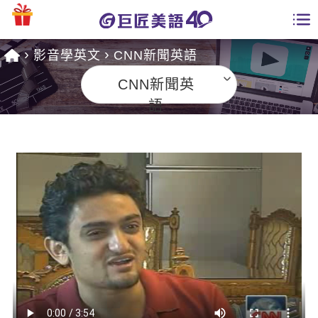
影音學英文
CNN新聞英語
學員專區
CNN新聞英
課程總覽
語
日語課程總表
開課查詢
英文課程總表
全國分校
英文會話
免費資源
商用英文
英文部落格
師資團隊
英文檢定
多益秒學堂
學習分享
能力養成
TOEIC 多益課程