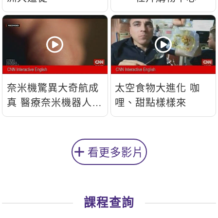
奈米機驚異大奇航成
太空食物大進化 咖
真 醫療奈米機器人問
哩、甜點樣樣來
世
看更多影片
課程查詢