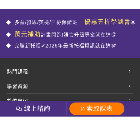
優惠五折學到會
多益/雅思/英檢/日檢保證班！
🤩
萬元補助
計畫開跑!語言升級專案就在這🤩
完勝新托福✔2026年最新托福資訊就在這💯
熱門課程
英文會話
學習資源
開口溜英文
英文部落格
數位學習
多益課程
開課查詢
線上諮詢
索取課表
巨匠美語數位學院
雅思課程
社群
學員專區
巨匠日語數位學院
全民英檢
就愛嗑英文吐司FB
Line 官方帳號
巨匠教育集團
粉絲團
Line官方
影音
Instagram
巨匠電腦數位學院
商用英文
就愛嗑英文吐司IG