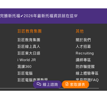
完勝新托福✔2026年最新托福資訊就在這💯
巨匠教育集團
其他
巨匠教育集團
關於我們
巨匠線上真人
人才招募
巨匠東大日語
Recruiting
i World JR
講師專區
窩課360
防詐騙提醒
巨匠電腦
線上體驗專區
巨匠電腦直播教學
常見問題FAQ
線上諮詢
索取課表
周一至周五09：00-18：00
免付費客服專線：0800-231-381