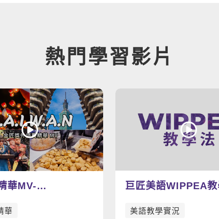
熱門學習影片
精華MV-
巨匠美語WIPPEA
W.A.N
範影片
精華
美語教學實況