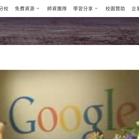
分校
免費資源
師資團隊
學習分享
校園贊助
企
英文部落格
多益秒學堂
學員故事
影音學英文
學員讚出來
英文能力
能力養成
多益課程
自然發音
英文聽力養成
雅思課程
開口溜英文
旅遊英文
全民英檢課
基礎字彙
情境閱讀
英文文法技巧
英文寫作
托福課程
Cengage TED
CNN聽力強化
Talks
新聞英文