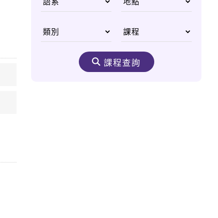
國父李光耀
從無重力太空尋找人類
醫學進步契機
課程查詢
生態之美 野生動物非
洲大遷徙
嘆為觀止的購物天堂
——杜拜購物中心
奈米機驚異大奇航成真
醫療奈米機器人問世
太空食物大進化 咖
哩、甜點樣樣來