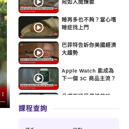
宛如人間煉獄
睡再多也不夠？當心嗜
睡症找上門
巴菲特告訴你美國經濟
大趨勢
Apple Watch 能成為
下一個 3C 商品主流？
品嚐西班牙傳統美味
——Tapas
課程查詢
永遠的鬥士——新加坡