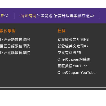
到會
🤩
萬元補助
計畫開跑!語言升級專案就在這🤩
數位學習
社群
巨匠美語數位學院
就愛嗑英文吐司FB
巨匠日語數位學院
就愛嗑英文吐司IG
巨匠電腦數位學院
英文有益思FB
OneのJapan粉絲團
巨匠美語YouTube
OneのJapan YouTube