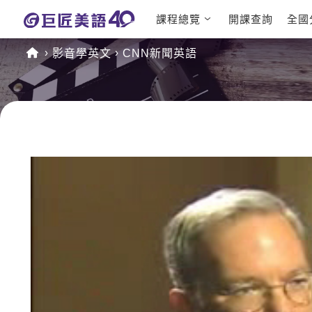
課程總覽
開課查詢
全國
日語課程總
英文檢定
影音學英文
CNN新聞英語
表
TOEIC 
英文課程總
IELTS 
表
GEPT 
英文會話
程
商用英文
TOEFL 