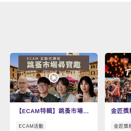
【ECAM特輯】跳蚤市場尋
金匠獎
寶趣：找尋屬於你的寶物
T.A.I.
ECAM活動
金匠獎
吧！