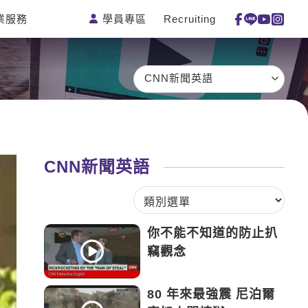
學員專區
Recruiting
業服務
測驗
活動花絮
特色課程
線上真人
更多
主題課程
日語
一對一家教
CNN新聞英語
英語俱樂
韓語
企業訓練
部
西班牙語
點讀筆教材
ECAM
外語即時
數位學習教
Let's Talk
通
材
CNN新聞英語
兒童美語
你不能不知道的防止扒
竊觀念
80 年來最強震 尼泊爾