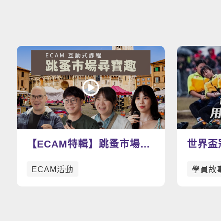
【ECAM特輯】跳蚤市場尋
世界盃
寶趣：找尋屬於你的寶物
文拉開
ECAM活動
學員故
吧！
拔河隊