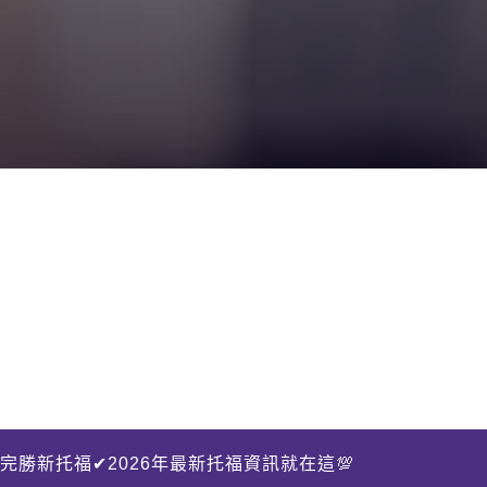
完勝新托福✔2026年最新托福資訊就在這💯