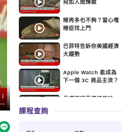
宛如人間煉獄
睡再多也不夠？當心嗜
睡症找上門
巴菲特告訴你美國經濟
大趨勢
Apple Watch 能成為
下一個 3C 商品主流？
品嚐西班牙傳統美味
——Tapas
課程查詢
永遠的鬥士——新加坡