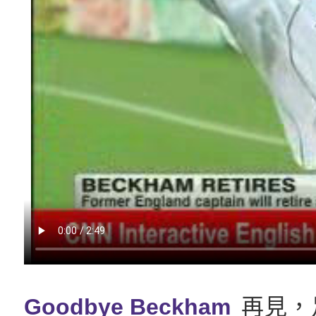
Goodbye Beckham
再見，