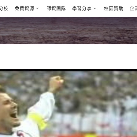
分校
免費資源
師資團隊
學習分享
校園贊助
企
英文部落格
多益秒學堂
學員故事
影音學英文
學員讚出來
英文能力
能力養成
多益課程
自然發音
英文聽力養成
雅思課程
開口溜英文
旅遊英文
全民英檢課
基礎字彙
情境閱讀
英文文法技巧
英文寫作
托福課程
Cengage TED
CNN聽力強化
Talks
新聞英文