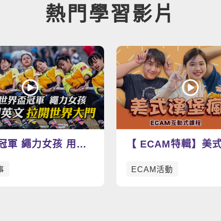
熱門學習影片
冠軍 繩力女孩 用英
【 ECAM特輯】美
世界大門-景美臺師大
動手做漢堡學英文，
事
ECAM活動
玩到爆表🍔