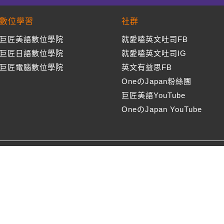
數位學習
社群
巨匠美語數位學院
就愛嗑英文吐司FB
巨匠日語數位學院
就愛嗑英文吐司IG
巨匠電腦數位學院
英文有益思FB
OneのJapan粉絲團
巨匠美語YouTube
OneのJapan YouTube