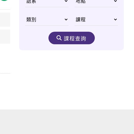
國父李光耀
從無重力太空尋找人類
醫學進步契機
課程查詢
生態之美 野生動物非
洲大遷徙
嘆為觀止的購物天堂
——杜拜購物中心
奈米機驚異大奇航成真
醫療奈米機器人問世
太空食物大進化 咖
哩、甜點樣樣來