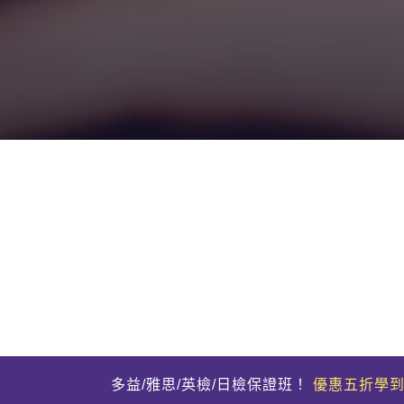
多益/雅思/英檢/日檢保證班！
優惠五折學