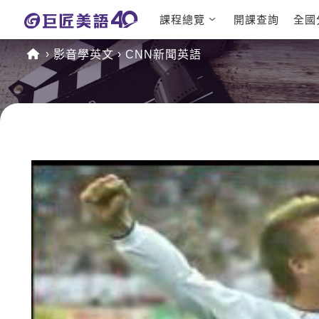
課程總覽
開課查詢
全國
日語課程總
英文檢定
影音學英文
CNN新聞英語
表
TOEIC 
英文課程總
IELTS 
表
GEPT 
英文會話
程
商用英文
TOEFL 