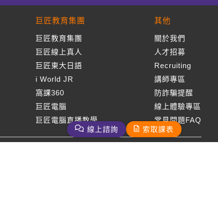
巨匠教育集團
其他
巨匠教育集團
關於我們
巨匠線上真人
人才招募
巨匠東大日語
Recruiting
i World JR
講師專區
窩課360
防詐騙提醒
巨匠電腦
線上體驗專區
巨匠電腦直播教學
常見問題FAQ
線上諮詢
索取課表
周一至周五09：00-18：00
免付費客服專線：0800-231-381
巨匠美語版權所有
2026 Gjun information Co., Ltd.All Rights Reserved