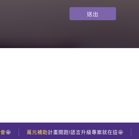
到會
🤩
萬元補助
計畫開跑!語言升級專案就在這🤩