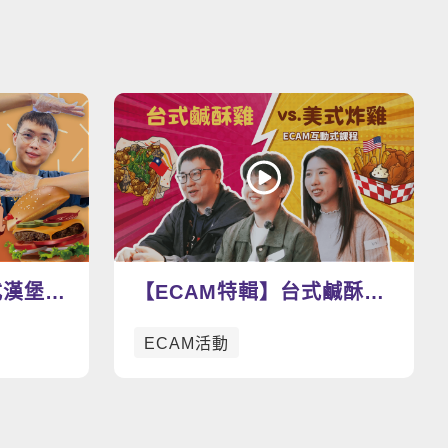
看更多影片
式漢堡瘋
【ECAM特輯】台式鹹酥雞
好吃好
v.s. 美式炸雞 今天你想吃
ECAM活動
哪一道呢？🍗