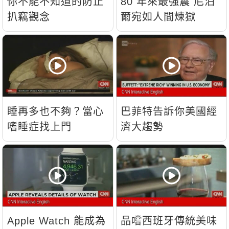
你不能不知道的防止
80 年來最強震 尼泊
扒竊觀念
爾宛如人間煉獄
睡再多也不夠？當心
巴菲特告訴你美國經
嗜睡症找上門
濟大趨勢
Apple Watch 能成為
品嚐西班牙傳統美味