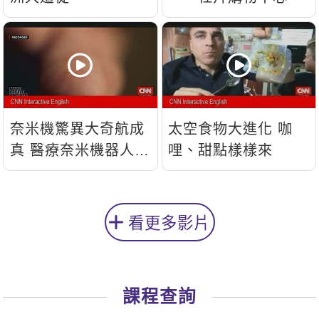
奈米機驚異大奇航成
太空食物大進化 咖
真 醫療奈米機器人問
哩、甜點樣樣來
世
看更多影片
課程查詢