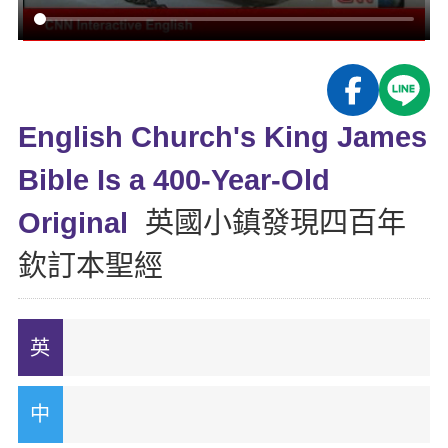
影音學英文
學員故事
IELTS 雅思課程
校園贊助
特色課程
自然發音
英文能力測驗
GEPT 全民英檢課程
學員讚出來
英文聽力養成
線上真人
主題課程
企業服務
TOEFL 托福課程
開口溜英文
活動花絮
英語俱樂部
English Church's King James
更多
日語
Recruiting
旅遊英文
ECAM
Bible Is a 400-Year-Old
韓語
一對一家教
基礎字彙
Let's Talk
Original
英國小鎮發現四百年
西班牙語
企業訓練
情境閱讀
欽訂本聖經
外語即時通
點讀筆教材
英文文法技巧
兒童美語
數位學習教材
英文寫作
Cengage TED Talks
CNN聽力強化