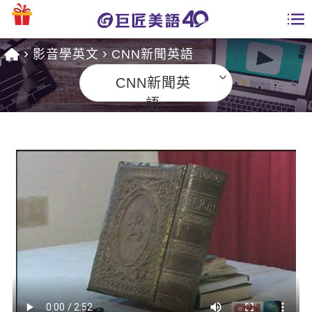
影音學英文
CNN新聞英語
學員專區
CNN新聞英
課程總覽
語
日語課程總表
開課查詢
英文課程總表
全國分校
英文會話
免費資源
商用英文
英文部落格
師資團隊
英文檢定
多益秒學堂
學習分享
能力養成
TOEIC 多益課程