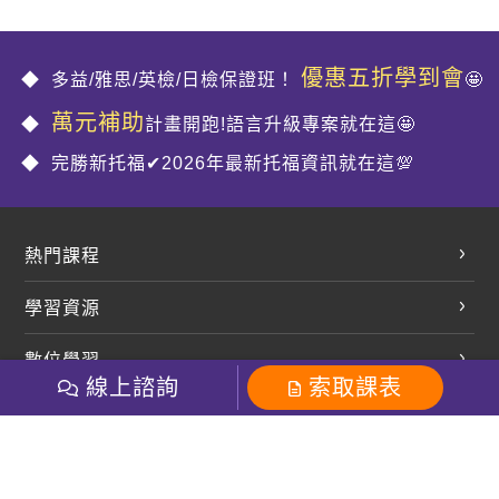
優惠五折學到會
多益/雅思/英檢/日檢保證班！
🤩
萬元補助
計畫開跑!語言升級專案就在這🤩
完勝新托福✔2026年最新托福資訊就在這💯
熱門課程
英文會話
學習資源
開口溜英文
英文部落格
數位學習
多益課程
開課查詢
線上諮詢
索取課表
巨匠美語數位學院
雅思課程
社群
學員專區
巨匠日語數位學院
全民英檢
就愛嗑英文吐司FB
Line 官方帳號
巨匠教育集團
粉絲團
Line官方
影音
Instagram
巨匠電腦數位學院
商用英文
就愛嗑英文吐司IG