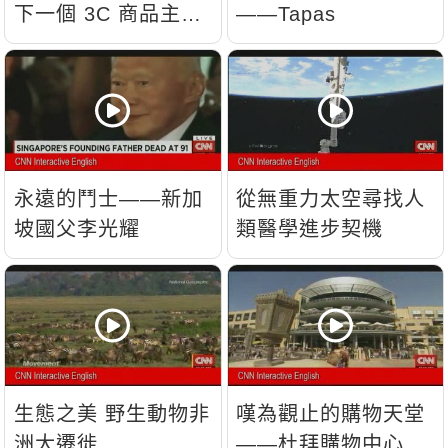
下一個 3C 商品主
——Tapas
流？
永遠的鬥士——新加
從無重力太空尋找人
坡國父李光耀
類醫學進步契機
生態之美 野生動物非
嘆為觀止的購物天堂
洲大遷徙
——杜拜購物中心