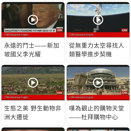
流？
永遠的鬥士——新加
從無重力太空尋找人
坡國父李光耀
類醫學進步契機
生態之美 野生動物非
嘆為觀止的購物天堂
洲大遷徙
——杜拜購物中心