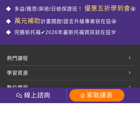
優惠五折學到會
多益/雅思/英檢/日檢保證班！
🤩
萬元補助
計畫開跑!語言升級專案就在這🤩
完勝新托福✔2026年最新托福資訊就在這💯
熱門課程
英文會話
學習資源
開口溜英文
英文部落格
數位學習
多益課程
開課查詢
線上諮詢
索取課表
巨匠美語數位學院
雅思課程
社群
學員專區
巨匠日語數位學院
全民英檢
就愛嗑英文吐司FB
Line 官方帳號
巨匠教育集團
粉絲團
Line官方
影音
Instagram
巨匠電腦數位學院
商用英文
就愛嗑英文吐司IG
巨匠教育集團
其他
英文有益思FB
巨匠線上真人