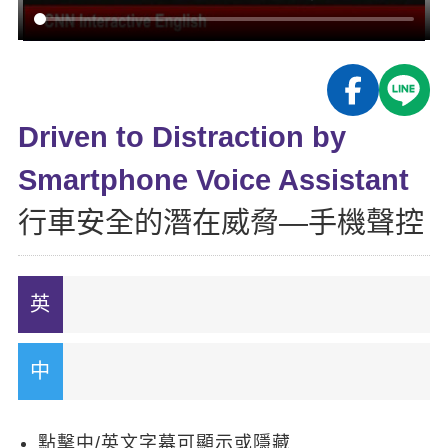
影音學英文
學員故事
IELTS 雅思課程
校園贊助
特色課程
自然發音
英文能力測驗
GEPT 全民英檢課程
學員讚出來
英文聽力養成
線上真人
主題課程
企業服務
TOEFL 托福課程
開口溜英文
活動花絮
英語俱樂部
Driven to Distraction by
更多
日語
Recruiting
旅遊英文
ECAM
Smartphone Voice Assistant
韓語
一對一家教
基礎字彙
Let's Talk
行車安全的潛在威脅—手機聲控
西班牙語
企業訓練
情境閱讀
外語即時通
點讀筆教材
英文文法技巧
兒童美語
數位學習教材
英文寫作
Cengage TED Talks
CNN聽力強化
點擊中/英文字幕可顯示或隱藏