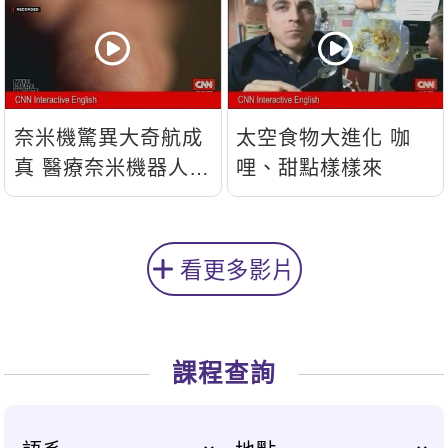
奈米機驚異大奇航成
太空食物大進化 咖
真 醫療奈米機器人問
哩、甜點樣樣來
世
看更多影片
課程查詢