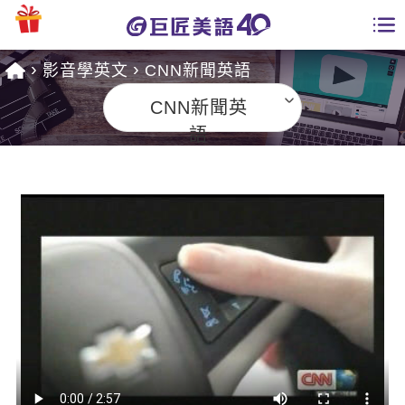
影音學英文
CNN新聞英語
學員專區
CNN新聞英
課程總覽
語
日語課程總表
開課查詢
英文課程總表
全國分校
英文會話
免費資源
商用英文
英文部落格
師資團隊
英文檢定
多益秒學堂
學習分享
能力養成
TOEIC 多益課程