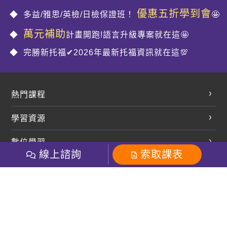
優惠五折學到會
多益/雅思/英檢/日檢保證班！
🤩
萬元補助
計畫開跑!語言升級專案就在這🤩
完勝新托福✔2026年最新托福資訊就在這💯
熱門課程
英文會話
學習資源
開口溜英文
英文部落格
數位學習
多益課程
開課查詢
線上諮詢
索取課表
巨匠美語數位學院
雅思課程
社群
學員專區
巨匠日語數位學院
全民英檢
就愛嗑英文吐司FB
Line 官方帳號
巨匠教育集團
粉絲團
Line官方
影音
Instagram
巨匠電腦數位學院
商用英文
就愛嗑英文吐司IG
巨匠教育集團
其他
英文有益思FB
巨匠線上真人