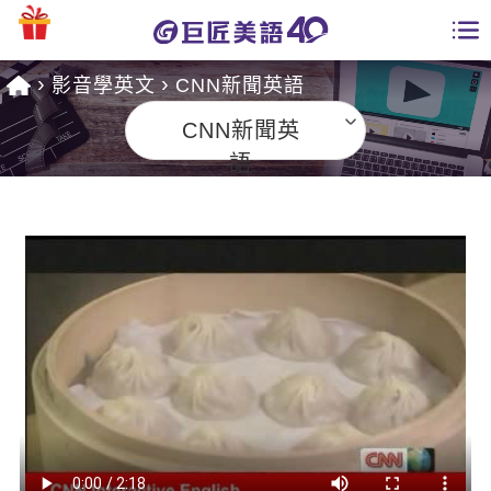
影音學英文
CNN新聞英語
學員專區
CNN新聞英
課程總覽
語
日語課程總表
開課查詢
英文課程總表
全國分校
英文會話
免費資源
商用英文
英文部落格
師資團隊
英文檢定
多益秒學堂
學習分享
能力養成
TOEIC 多益課程