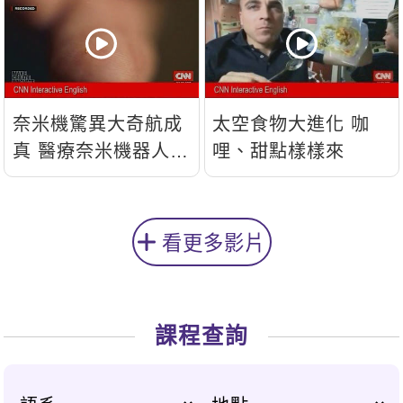
奈米機驚異大奇航成
太空食物大進化 咖
真 醫療奈米機器人問
哩、甜點樣樣來
世
看更多影片
課程查詢