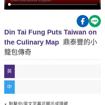
影音學英文
學員故事
IELTS 雅思課程
校園贊助
特色課程
自然發音
英文能力測驗
GEPT 全民英檢課程
學員讚出來
英文聽力養成
線上真人
主題課程
企業服務
TOEFL 托福課程
開口溜英文
活動花絮
英語俱樂部
Din Tai Fung Puts Taiwan on
更多
日語
Recruiting
旅遊英文
ECAM
the Culinary Map
鼎泰豐的小
韓語
一對一家教
基礎字彙
Let's Talk
籠包傳奇
西班牙語
企業訓練
情境閱讀
外語即時通
點讀筆教材
英文文法技巧
兒童美語
數位學習教材
英文寫作
Cengage TED Talks
CNN聽力強化
點擊中/英文字幕可顯示或隱藏