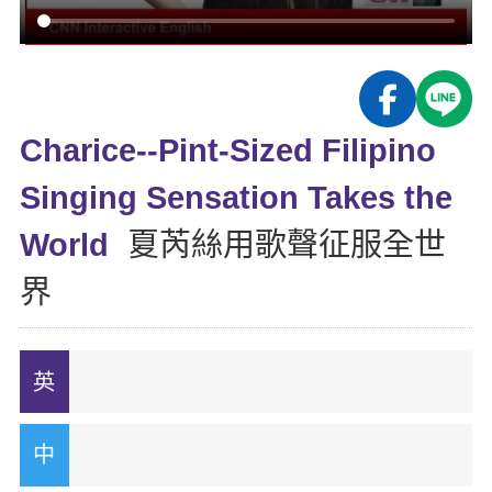
影音學英文
學員故事
IELTS 雅思課程
校園贊助
特色課程
自然發音
英文能力測驗
GEPT 全民英檢課程
學員讚出來
英文聽力養成
線上真人
主題課程
企業服務
TOEFL 托福課程
開口溜英文
活動花絮
英語俱樂部
Charice--Pint-Sized Filipino
更多
日語
Recruiting
旅遊英文
ECAM
Singing Sensation Takes the
韓語
一對一家教
基礎字彙
Let's Talk
World
夏芮絲用歌聲征服全世
西班牙語
企業訓練
情境閱讀
界
外語即時通
點讀筆教材
英文文法技巧
兒童美語
數位學習教材
英文寫作
Cengage TED Talks
CNN聽力強化