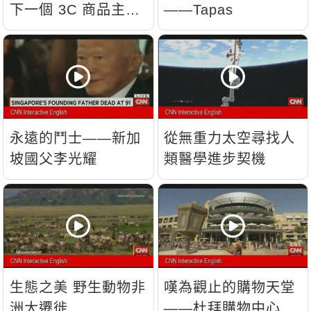
下一個 3C 商品主
——Tapas
流？
永遠的鬥士——新加
從無重力太空尋找人
坡國父李光耀
類醫學進步契機
生態之美 野生動物非
嘆為觀止的購物天堂
洲大遷徙
——杜拜購物中心