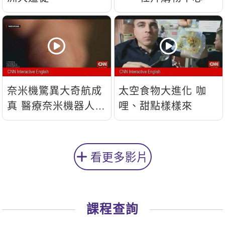
奈米機驚異大奇航成
太空食物大進化 咖
真 醫療奈米機器人問
哩、甜點樣樣來
世
看更多影片
課程查詢