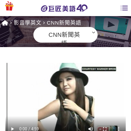
影音學英文
CNN新聞英語
學員專區
CNN新聞英
課程總覽
語
日語課程總表
開課查詢
英文課程總表
全國分校
英文會話
免費資源
商用英文
英文部落格
師資團隊
英文檢定
多益秒學堂
學習分享
能力養成
TOEIC 多益課程