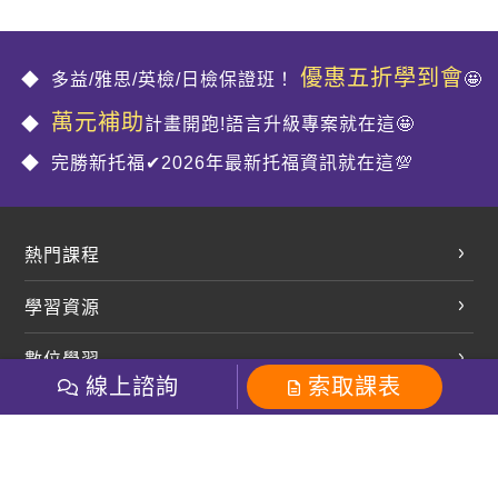
優惠五折學到會
多益/雅思/英檢/日檢保證班！
🤩
萬元補助
計畫開跑!語言升級專案就在這🤩
完勝新托福✔2026年最新托福資訊就在這💯
熱門課程
英文會話
學習資源
開口溜英文
英文部落格
數位學習
多益課程
開課查詢
線上諮詢
索取課表
巨匠美語數位學院
雅思課程
社群
學員專區
巨匠日語數位學院
全民英檢
就愛嗑英文吐司FB
Line 官方帳號
巨匠教育集團
粉絲團
Line官方
影音
Instagram
巨匠電腦數位學院
商用英文
就愛嗑英文吐司IG