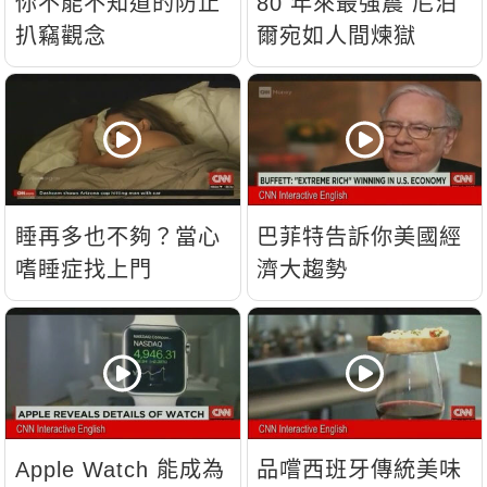
你不能不知道的防止
80 年來最強震 尼泊
扒竊觀念
爾宛如人間煉獄
睡再多也不夠？當心
巴菲特告訴你美國經
嗜睡症找上門
濟大趨勢
Apple Watch 能成為
品嚐西班牙傳統美味