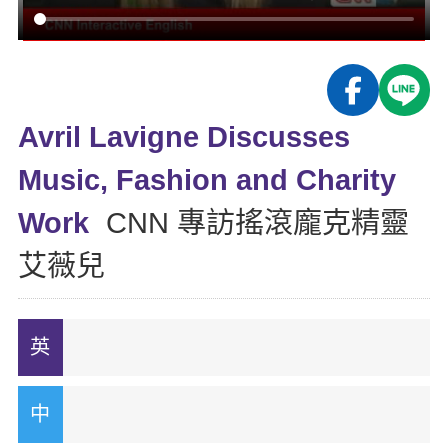
影音學英文
學員故事
IELTS 雅思課程
校園贊助
特色課程
自然發音
英文能力測驗
GEPT 全民英檢課程
學員讚出來
英文聽力養成
線上真人
主題課程
企業服務
TOEFL 托福課程
開口溜英文
活動花絮
英語俱樂部
Avril Lavigne Discusses
更多
日語
Recruiting
旅遊英文
ECAM
Music, Fashion and Charity
韓語
一對一家教
基礎字彙
Let's Talk
Work
CNN 專訪搖滾龐克精靈
西班牙語
企業訓練
情境閱讀
艾薇兒
外語即時通
點讀筆教材
英文文法技巧
兒童美語
數位學習教材
英文寫作
Cengage TED Talks
CNN聽力強化