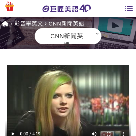
影音學英文
CNN新聞英語
學員專區
CNN新聞英
課程總覽
語
日語課程總表
開課查詢
英文課程總表
全國分校
英文會話
免費資源
商用英文
英文部落格
師資團隊
英文檢定
多益秒學堂
學習分享
能力養成
TOEIC 多益課程