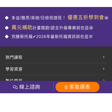
優惠五折學到會
多益/雅思/英檢/日檢保證班！
🤩
萬元補助
計畫開跑!語言升級專案就在這🤩
完勝新托福✔2026年最新托福資訊就在這💯
熱門課程
英文會話
學習資源
開口溜英文
英文部落格
數位學習
多益課程
開課查詢
線上諮詢
索取課表
巨匠美語數位學院
雅思課程
社群
學員專區
巨匠日語數位學院
全民英檢
就愛嗑英文吐司FB
Line 官方帳號
巨匠教育集團
粉絲團
Line官方
影音
Instagram
巨匠電腦數位學院
商用英文
就愛嗑英文吐司IG