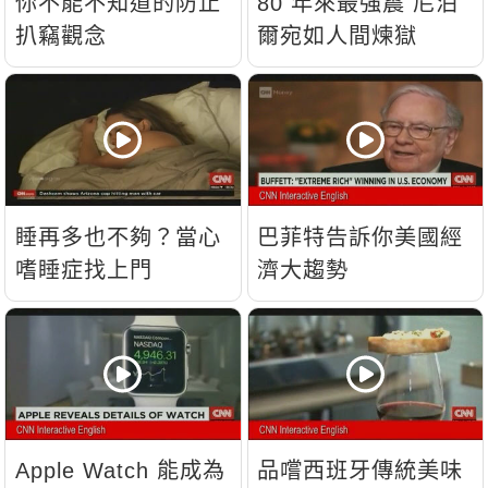
你不能不知道的防止
80 年來最強震 尼泊
扒竊觀念
爾宛如人間煉獄
睡再多也不夠？當心
巴菲特告訴你美國經
嗜睡症找上門
濟大趨勢
Apple Watch 能成為
品嚐西班牙傳統美味