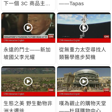
下一個 3C 商品主
——Tapas
流？
永遠的鬥士——新加
從無重力太空尋找人
坡國父李光耀
類醫學進步契機
生態之美 野生動物非
嘆為觀止的購物天堂
洲大遷徙
——杜拜購物中心