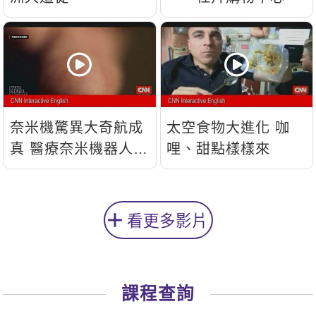
奈米機驚異大奇航成
太空食物大進化 咖
真 醫療奈米機器人問
哩、甜點樣樣來
世
看更多影片
課程查詢