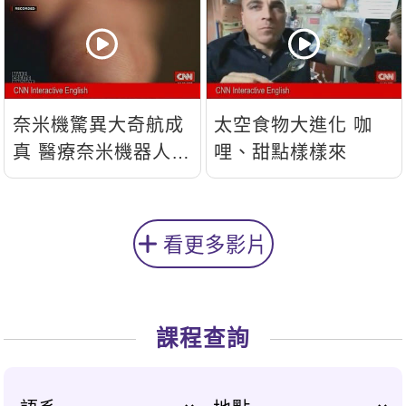
奈米機驚異大奇航成
太空食物大進化 咖
真 醫療奈米機器人問
哩、甜點樣樣來
世
看更多影片
課程查詢