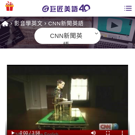
影音學英文
CNN新聞英語
學員專區
CNN新聞英
課程總覽
語
日語課程總表
開課查詢
英文課程總表
全國分校
英文會話
免費資源
商用英文
英文部落格
師資團隊
英文檢定
多益秒學堂
學習分享
能力養成
TOEIC 多益課程