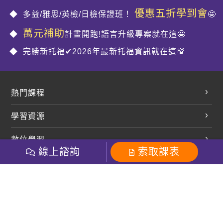
優惠五折學到會
多益/雅思/英檢/日檢保證班！
🤩
萬元補助
計畫開跑!語言升級專案就在這🤩
完勝新托福✔2026年最新托福資訊就在這💯
熱門課程
英文會話
學習資源
開口溜英文
英文部落格
數位學習
多益課程
開課查詢
線上諮詢
索取課表
巨匠美語數位學院
雅思課程
社群
學員專區
巨匠日語數位學院
全民英檢
就愛嗑英文吐司FB
Line 官方帳號
巨匠教育集團
粉絲團
Line官方
影音
Instagram
巨匠電腦數位學院
商用英文
就愛嗑英文吐司IG
巨匠教育集團
其他
英文有益思FB
巨匠線上真人