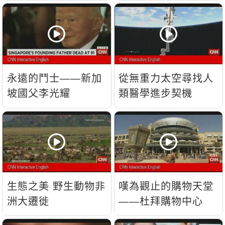
流？
永遠的鬥士——新加
從無重力太空尋找人
坡國父李光耀
類醫學進步契機
生態之美 野生動物非
嘆為觀止的購物天堂
洲大遷徙
——杜拜購物中心