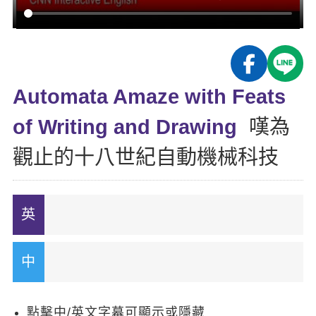
影音學英文
學員故事
IELTS 雅思課程
校園贊助
特色課程
自然發音
英文能力測驗
GEPT 全民英檢課程
學員讚出來
英文聽力養成
線上真人
主題課程
企業服務
TOEFL 托福課程
開口溜英文
活動花絮
英語俱樂部
Automata Amaze with Feats
更多
日語
Recruiting
旅遊英文
ECAM
of Writing and Drawing
嘆為
韓語
一對一家教
基礎字彙
Let's Talk
觀止的十八世紀自動機械科技
西班牙語
企業訓練
情境閱讀
外語即時通
點讀筆教材
英文文法技巧
兒童美語
數位學習教材
英文寫作
Cengage TED Talks
CNN聽力強化
點擊中/英文字幕可顯示或隱藏