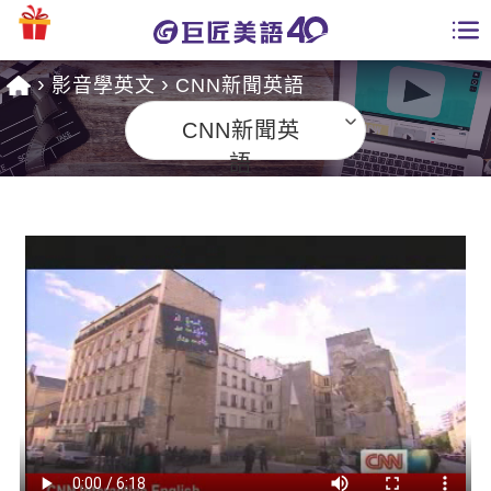
影音學英文
CNN新聞英語
學員專區
CNN新聞英
課程總覽
語
日語課程總表
開課查詢
英文課程總表
全國分校
英文會話
免費資源
商用英文
英文部落格
師資團隊
英文檢定
多益秒學堂
學習分享
能力養成
TOEIC 多益課程