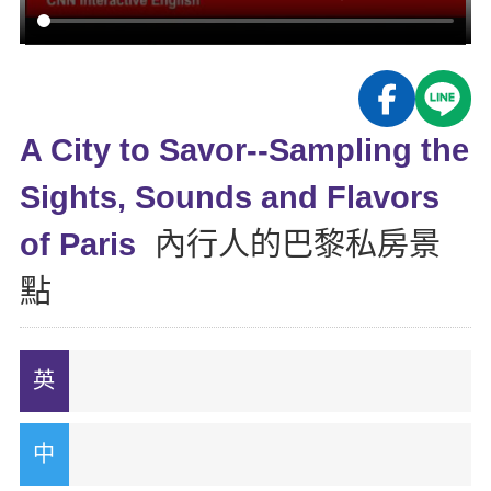
影音學英文
學員故事
IELTS 雅思課程
校園贊助
特色課程
自然發音
英文能力測驗
GEPT 全民英檢課程
學員讚出來
英文聽力養成
線上真人
主題課程
企業服務
TOEFL 托福課程
開口溜英文
活動花絮
英語俱樂部
A City to Savor--Sampling the
更多
日語
Recruiting
旅遊英文
ECAM
Sights, Sounds and Flavors
韓語
一對一家教
基礎字彙
Let's Talk
of Paris
內行人的巴黎私房景
西班牙語
企業訓練
情境閱讀
點
外語即時通
點讀筆教材
英文文法技巧
兒童美語
數位學習教材
英文寫作
Cengage TED Talks
CNN聽力強化