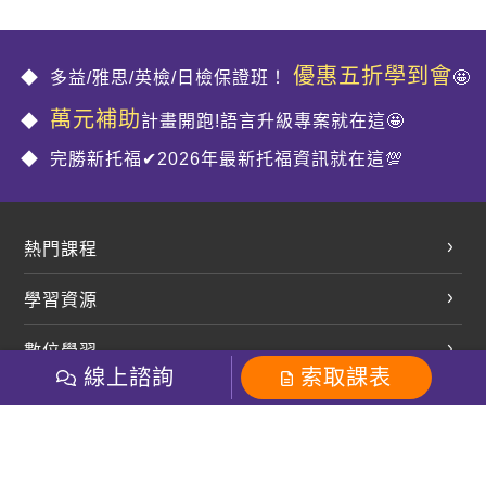
優惠五折學到會
多益/雅思/英檢/日檢保證班！
🤩
萬元補助
計畫開跑!語言升級專案就在這🤩
完勝新托福✔2026年最新托福資訊就在這💯
熱門課程
英文會話
學習資源
開口溜英文
英文部落格
數位學習
多益課程
開課查詢
線上諮詢
索取課表
巨匠美語數位學院
雅思課程
社群
學員專區
巨匠日語數位學院
全民英檢
就愛嗑英文吐司FB
Line 官方帳號
巨匠教育集團
粉絲團
Line官方
影音
Instagram
巨匠電腦數位學院
商用英文
就愛嗑英文吐司IG