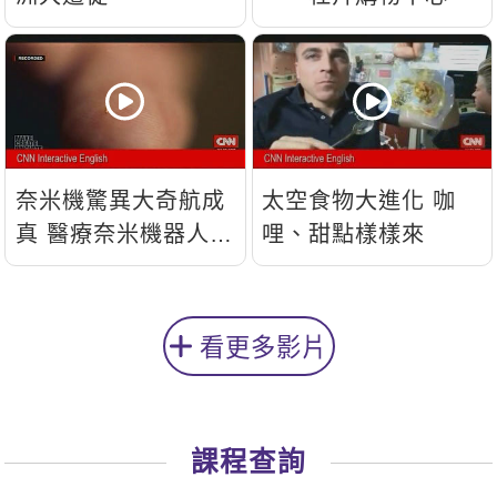
奈米機驚異大奇航成
太空食物大進化 咖
真 醫療奈米機器人問
哩、甜點樣樣來
世
看更多影片
課程查詢