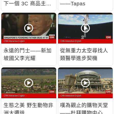
下一個 3C 商品主
——Tapas
流？
永遠的鬥士——新加
從無重力太空尋找人
坡國父李光耀
類醫學進步契機
生態之美 野生動物非
嘆為觀止的購物天堂
洲大遷徙
——杜拜購物中心