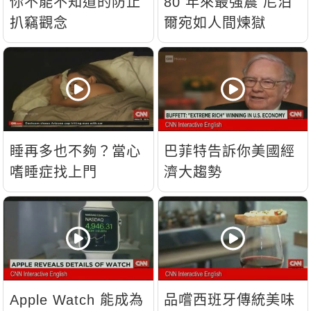
你不能不知道的防止
80 年來最強震 尼泊
扒竊觀念
爾宛如人間煉獄
睡再多也不夠？當心
巴菲特告訴你美國經
嗜睡症找上門
濟大趨勢
Apple Watch 能成為
品嚐西班牙傳統美味