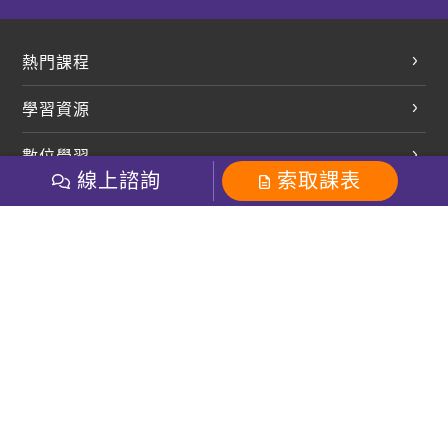
熱門課程
英文會話
學習資源
開口溜英文
英文部落格
數位學習
多益課程
開課查詢
線上諮詢
索取課表
巨匠美語數位學院
雅思課程
社群
學員專區
巨匠日語數位學院
全民英檢
就愛嗑英文吐司FB
Line 官方帳號
巨匠教育集團
粉絲團
Line官方
影音
Instagram
巨匠電腦數位學院
商用英文
就愛嗑英文吐司IG
巨匠教育集團
其他
英文有益思FB
巨匠線上真人
關於我們
OneのJapan粉絲團
巨匠東大日語
人才招募
巨匠美語YouTube
i World JR
Recruiting
OneのJapan YouTube
窩課360
講師專區
周一至周五09：00-18：00