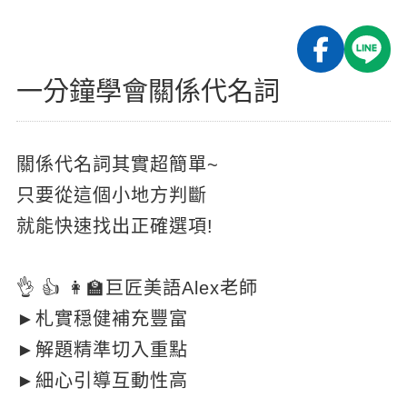
影音學英文
學員故事
IELTS 雅思課程
校園贊助
特色課程
自然發音
英文能力測驗
GEPT 全民英檢課程
學員讚出來
英文聽力養成
線上真人
主題課程
企業服務
一分鐘學會關係代名詞
TOEFL 托福課程
開口溜英文
活動花絮
英語俱樂部
更多
日語
Recruiting
旅遊英文
ECAM
韓語
關係代名詞其實超簡單~
一對一家教
基礎字彙
只要從這個小地方判斷
Let's Talk
西班牙語
企業訓練
就能快速找出正確選項!
情境閱讀
外語即時通
點讀筆教材
英文文法技巧
兒童美語
數位學習教材
👌 👍 👩🏫巨匠美語Alex老師
英文寫作
►札實穏健補充豐富
TED Talks
►解題精準切入重點
►細心引導互動性高
CNN聽力強化