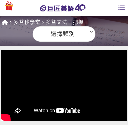
多益秒學堂
多益文法一把抓
學員專區
選擇類別
課程總覽
日語課程總表
開課查詢
英文課程總表
全國分校
英文會話
免費資源
商用英文
英文部落格
師資團隊
英文檢定
多益秒學堂
學習分享
能力養成
TOEIC 多益課程