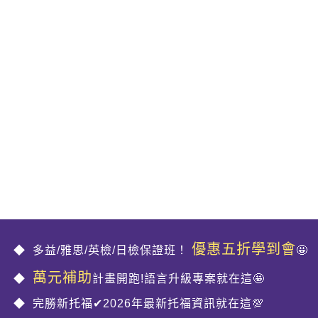
優惠五折學到會
多益/雅思/英檢/日檢保證班！
🤩
萬元補助
計畫開跑!語言升級專案就在這🤩
完勝新托福✔2026年最新托福資訊就在這💯