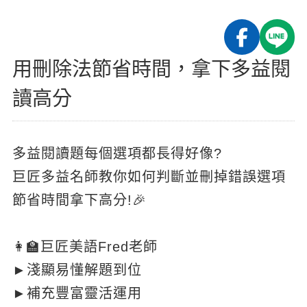
影音學英文
學員故事
IELTS 雅思課程
校園贊助
特色課程
自然發音
英文能力測驗
GEPT 全民英檢課程
學員讚出來
英文聽力養成
線上真人
主題課程
企業服務
用刪除法節省時間，拿下多益閱
TOEFL 托福課程
開口溜英文
活動花絮
英語俱樂部
更多
日語
讀高分
Recruiting
旅遊英文
ECAM
韓語
一對一家教
基礎字彙
Let's Talk
西班牙語
多益閱讀題每個選項都長得好像?
企業訓練
情境閱讀
巨匠多益名師教你如何判斷並刪掉錯誤選項
外語即時通
點讀筆教材
節省時間拿下高分!🎉
英文文法技巧
兒童美語
數位學習教材
英文寫作
👩‍🏫巨匠美語Fred老師
Cengage TED Talks
►淺顯易懂解題到位
CNN聽力強化
►補充豐富靈活運用