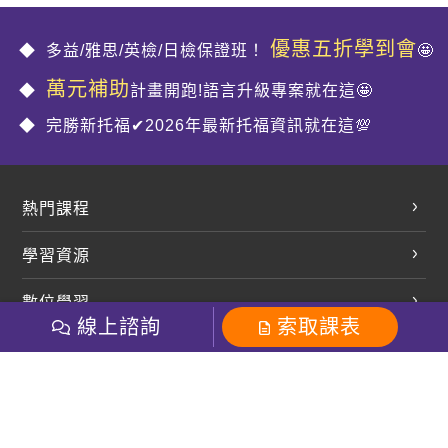
優惠五折學到會
多益/雅思/英檢/日檢保證班！
🤩
萬元補助
計畫開跑!語言升級專案就在這🤩
完勝新托福✔2026年最新托福資訊就在這💯
熱門課程
英文會話
學習資源
開口溜英文
英文部落格
數位學習
多益課程
開課查詢
線上諮詢
索取課表
巨匠美語數位學院
雅思課程
社群
學員專區
巨匠日語數位學院
全民英檢
就愛嗑英文吐司FB
Line 官方帳號
巨匠教育集團
粉絲團
Line官方
影音
Instagram
巨匠電腦數位學院
商用英文
就愛嗑英文吐司IG
巨匠教育集團
其他