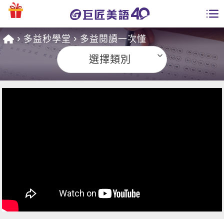
多益秒學堂
多益閱讀一次懂
學員專區
選擇類別
課程總覽
日語課程總表
開課查詢
英文課程總表
全國分校
英文會話
免費資源
商用英文
英文部落格
師資團隊
英文檢定
多益秒學堂
學習分享
能力養成
TOEIC 多益課程