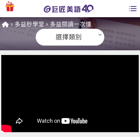
多益秒學堂
多益閱讀一次懂
學員專區
選擇類別
課程總覽
日語課程總表
開課查詢
英文課程總表
全國分校
英文會話
免費資源
商用英文
英文部落格
師資團隊
英文檢定
多益秒學堂
學習分享
能力養成
TOEIC 多益課程