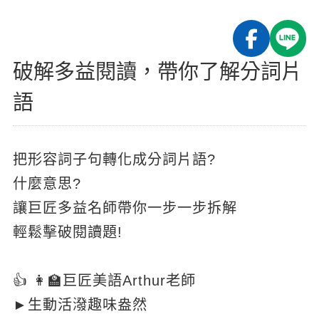
影音學英文
學員故事
IELTS 雅思課程
校園贊助
特色課程
自然發音
英文能力測驗
GEPT 全民英檢課程
學員讚出來
英文聽力養成
線上真人
主題課程
企業服務
破解多益閱讀，帶你了解分詞片
TOEFL 托福課程
開口溜英文
活動花絮
英語俱樂部
更多
日語
語
Recruiting
旅遊英文
ECAM
韓語
一對一家教
基礎字彙
Let's Talk
西班牙語
把形容詞子句轉化成分詞片語?
企業訓練
情境閱讀
什麼意思?
外語即時通
點讀筆教材
讓巨匠多益名師帶你一步一步拆解
英文文法技巧
兒童美語
數位學習教材
輕鬆擊破閱讀題!
英文寫作
Cengage TED Talks
👍 👩🏫巨匠美語Arthur老師
CNN聽力強化
►生動活潑趣味盎然