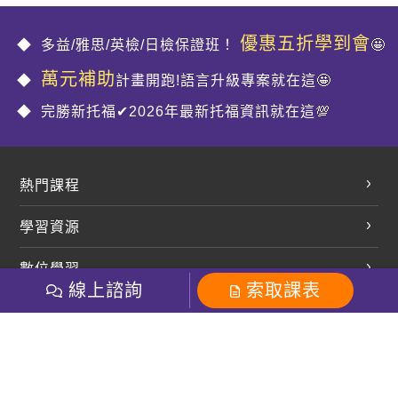
優惠五折學到會
多益/雅思/英檢/日檢保證班！
🤩
萬元補助
計畫開跑!語言升級專案就在這🤩
完勝新托福✔2026年最新托福資訊就在這💯
熱門課程
英文會話
學習資源
開口溜英文
英文部落格
數位學習
多益課程
開課查詢
線上諮詢
索取課表
巨匠美語數位學院
雅思課程
社群
學員專區
巨匠日語數位學院
全民英檢
就愛嗑英文吐司FB
Line 官方帳號
巨匠教育集團
粉絲團
Line官方
影音
Instagram
巨匠電腦數位學院
商用英文
就愛嗑英文吐司IG
巨匠教育集團
其他